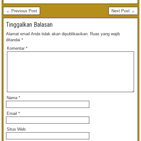
← Previous Post
Next Post →
Tinggalkan Balasan
Alamat email Anda tidak akan dipublikasikan.
Ruas yang wajib
ditandai
*
Komentar
*
Nama
*
Email
*
Situs Web