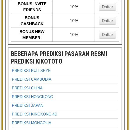
BONUS INVITE
10%
Daftar
FRIENDS
BONUS
10%
Daftar
CASHBACK
BONUS NEW
10%
Daftar
MEMBER
BEBERAPA PREDIKSI PASARAN RESMI
PREDIKSI KIKOTOTO
PREDIKSI BULLSEYE
PREDIKSI CAMBODIA
PREDIKSI CHINA
PREDIKSI HONGKONG
PREDIKSI JAPAN
PREDIKSI KINGKONG 4D
PREDIKSI MONGOLIA