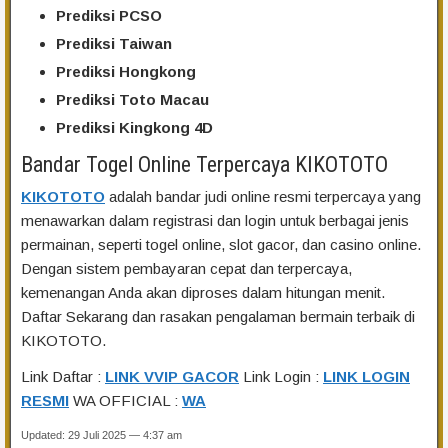
Prediksi PCSO
Prediksi Taiwan
Prediksi Hongkong
Prediksi Toto Macau
Prediksi Kingkong 4D
Bandar Togel Online Terpercaya KIKOTOTO
KIKOTOTO
adalah bandar judi online resmi terpercaya yang
menawarkan dalam registrasi dan login untuk berbagai jenis
permainan, seperti togel online, slot gacor, dan casino online.
Dengan sistem pembayaran cepat dan terpercaya,
kemenangan Anda akan diproses dalam hitungan menit.
Daftar Sekarang dan rasakan pengalaman bermain terbaik di
KIKOTOTO.
Link Daftar :
LINK VVIP GACOR
Link Login :
LINK LOGIN
RESMI
WA OFFICIAL :
WA
Updated: 29 Juli 2025 — 4:37 am