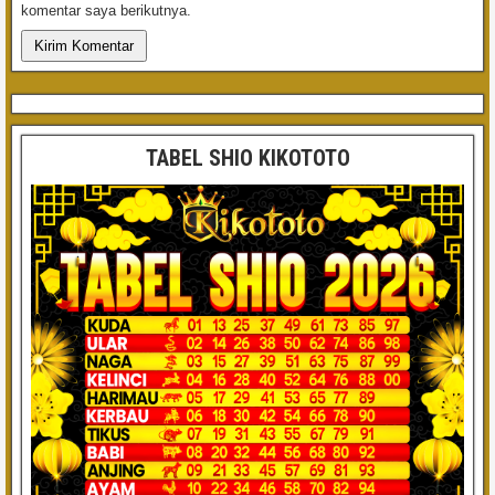
komentar saya berikutnya.
TABEL SHIO KIKOTOTO