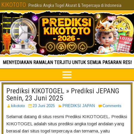
KIKOTOTO
Prediksi Angka Togel Akurat & Terpercaya di Indonesia
NYEDIAKAN RAMALAN TERJITU UNTUK SEMUA PASARAN RESMI SETI
Prediksi KIKOTOGEL » Prediksi JEPANG
Senin, 23 Juni 2025
kikototo
23 Juni 2025
PREDIKSI JAPAN
Comments
Selamat datang di situs resmi Prediksi KIKOTOGEL. Prediksi
KIKOTOGEL adalah situs prediksi angka togel andalan yang
berasal dari situs togel terpercaya dan ternama, yaitu