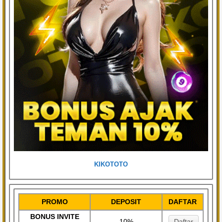
KIKOTOTO
PROMO
DEPOSIT
DAFTAR
BONUS INVITE
10%
Daftar