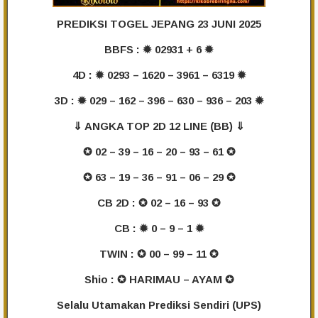
PREDIKSI TOGEL JEPANG 23 JUNI 2025
BBFS : ✹ 02931 + 6 ✹
4D : ✹ 0293 – 1620 – 3961 – 6319 ✹
3D : ✹ 029 – 162 – 396 – 630 – 936 – 203 ✹
⇓ ANGKA TOP 2D 12 LINE (BB) ⇓
✪ 02 – 39 – 16 – 20 – 93 – 61 ✪
✪ 63 – 19 – 36 – 91 – 06 – 29 ✪
CB 2D : ✪ 02 – 16 – 93 ✪
CB : ✹ 0 – 9 – 1 ✹
TWIN : ✪ 00 – 99 – 11 ✪
Shio : ✪ HARIMAU – AYAM ✪
Selalu Utamakan Prediksi Sendiri (UPS)