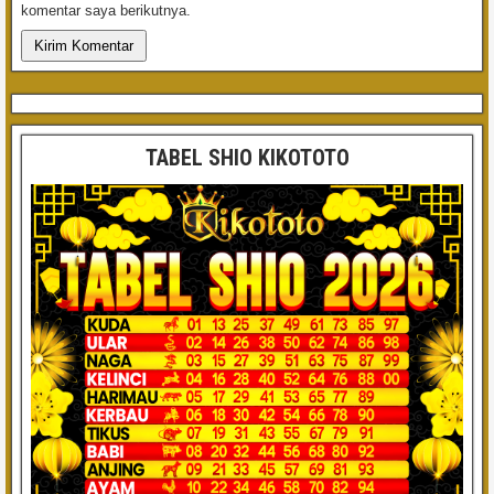
komentar saya berikutnya.
TABEL SHIO KIKOTOTO