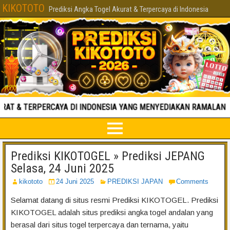
KIKOTOTO
Prediksi Angka Togel Akurat & Terpercaya di Indonesia
& TERPERCAYA DI INDONESIA YANG MENYEDIAKAN RAMALAN TERJIT
Prediksi KIKOTOGEL » Prediksi JEPANG
Selasa, 24 Juni 2025
kikototo
24 Juni 2025
PREDIKSI JAPAN
Comments
Selamat datang di situs resmi Prediksi KIKOTOGEL. Prediksi
KIKOTOGEL adalah situs prediksi angka togel andalan yang
berasal dari situs togel terpercaya dan ternama, yaitu