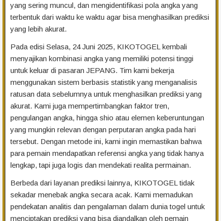
yang sering muncul, dan mengidentifikasi pola angka yang
terbentuk dari waktu ke waktu agar bisa menghasilkan prediksi
yang lebih akurat.
Pada edisi Selasa, 24 Juni 2025, KIKOTOGEL kembali
menyajikan kombinasi angka yang memiliki potensi tinggi
untuk keluar di pasaran JEPANG. Tim kami bekerja
menggunakan sistem berbasis statistik yang menganalisis
ratusan data sebelumnya untuk menghasilkan prediksi yang
akurat. Kami juga mempertimbangkan faktor tren,
pengulangan angka, hingga shio atau elemen keberuntungan
yang mungkin relevan dengan perputaran angka pada hari
tersebut. Dengan metode ini, kami ingin memastikan bahwa
para pemain mendapatkan referensi angka yang tidak hanya
lengkap, tapi juga logis dan mendekati realita permainan.
Berbeda dari layanan prediksi lainnya, KIKOTOGEL tidak
sekadar menebak angka secara acak. Kami memadukan
pendekatan analitis dan pengalaman dalam dunia togel untuk
menciptakan prediksi yang bisa diandalkan oleh pemain