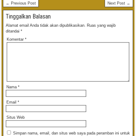
← Previous Post
Next Post →
Tinggalkan Balasan
Alamat email Anda tidak akan dipublikasikan.
Ruas yang wajib
ditandai
*
Komentar
*
Nama
*
Email
*
Situs Web
Simpan nama, email, dan situs web saya pada peramban ini untuk