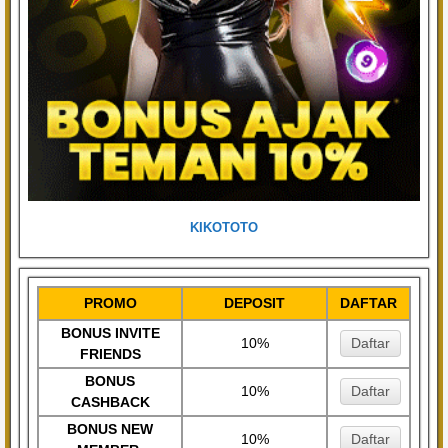
KIKOTOTO
PROMO
DEPOSIT
DAFTAR
BONUS INVITE
10%
Daftar
FRIENDS
BONUS
10%
Daftar
CASHBACK
BONUS NEW
10%
Daftar