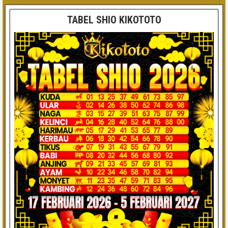
TABEL SHIO KIKOTOTO