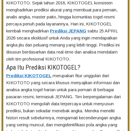
KIKOTOTO. Sejak tahun 2018, KIKOTOGEL konsisten
menghadirkan prediksi akurat yang membuat para pemain,
analis angka, master paito, hingga komunitas togel resmi
percaya penuh pada layanannya.
Hari ini, KIKOTOGEL
kembali menghadirkan
Prediksi JEPANG
sabtu 25 APRIL
2026 secara eksklusif untuk Anda yang ingin mendapatkan
angka jitu dan peluang menang yang lebih tinggi. Prediksi ini
disusun berdasarkan data real-time dan analisa mendalam
oleh tim profesional KIKOTOTO.
Apa Itu Prediksi KIKOTOGEL?
Prediksi KIKOTOGEL
merupakan fitur unggulan dari
KIKOTOTO yang secara khusus menyajikan informasi dan
analisa angka togel harian untuk para pemain di berbagai
pasaran resmi, termasuk JEPANG. Tim berpengalaman dari
KIKOTOTO mengolah data terpercaya untuk menyusun
prediksi, bukan sekadar menebak angka. Mereka meneliti
histori result sebelumnya, mengamati kecenderungan angka
yang sering muncul, dan mengidentifikasi pola angka yang