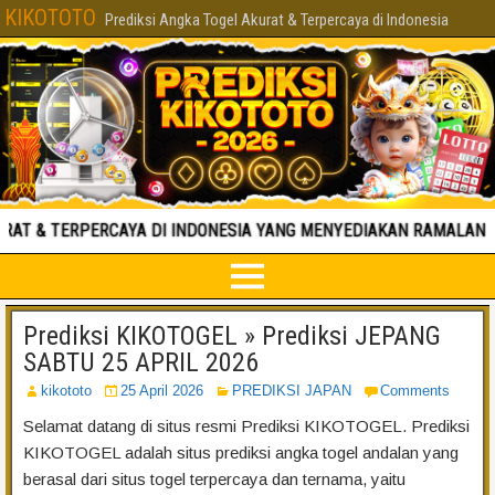
KIKOTOTO
Prediksi Angka Togel Akurat & Terpercaya di Indonesia
& TERPERCAYA DI INDONESIA YANG MENYEDIAKAN RAMALAN TERJIT
Prediksi KIKOTOGEL » Prediksi JEPANG
SABTU 25 APRIL 2026
kikototo
25 April 2026
PREDIKSI JAPAN
Comments
Selamat datang di situs resmi Prediksi KIKOTOGEL. Prediksi
KIKOTOGEL adalah situs prediksi angka togel andalan yang
berasal dari situs togel terpercaya dan ternama, yaitu