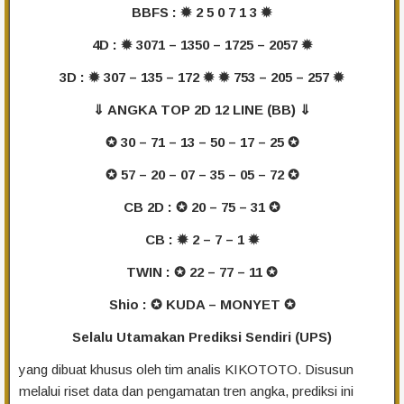
BBFS : ✹ 2 5 0 7 1 3 ✹
4D : ✹ 3071 – 1350 – 1725 – 2057 ✹
3D : ✹ 307 – 135 – 172 ✹
✹ 753 – 205 – 257 ✹
⇓ ANGKA TOP 2D 12 LINE (BB) ⇓
✪ 30 – 71 – 13 – 50 – 17 – 25 ✪
✪ 57 – 20 – 07 – 35 – 05 – 72 ✪
CB 2D : ✪ 20 – 75 – 31 ✪
CB : ✹ 2 – 7 – 1 ✹
TWIN : ✪ 22 – 77 – 11 ✪
Shio : ✪ KUDA – MONYET ✪
Selalu Utamakan Prediksi Sendiri (UPS)
yang dibuat khusus oleh tim analis KIKOTOTO. Disusun
melalui riset data dan pengamatan tren angka, prediksi ini