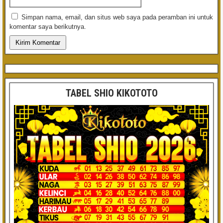
Simpan nama, email, dan situs web saya pada peramban ini untuk
komentar saya berikutnya.
TABEL SHIO KIKOTOTO