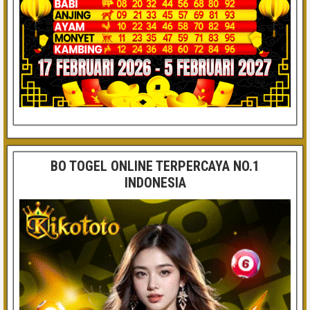
BO TOGEL ONLINE TERPERCAYA NO.1
INDONESIA