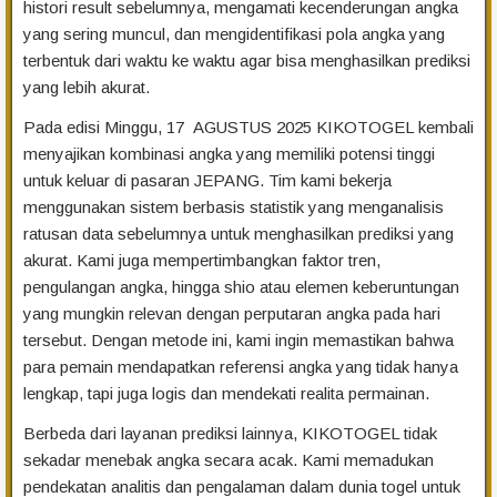
histori result sebelumnya, mengamati kecenderungan angka
yang sering muncul, dan mengidentifikasi pola angka yang
terbentuk dari waktu ke waktu agar bisa menghasilkan prediksi
yang lebih akurat.
Pada edisi Minggu, 17 AGUSTUS 2025 KIKOTOGEL kembali
menyajikan kombinasi angka yang memiliki potensi tinggi
untuk keluar di pasaran JEPANG. Tim kami bekerja
menggunakan sistem berbasis statistik yang menganalisis
ratusan data sebelumnya untuk menghasilkan prediksi yang
akurat. Kami juga mempertimbangkan faktor tren,
pengulangan angka, hingga shio atau elemen keberuntungan
yang mungkin relevan dengan perputaran angka pada hari
tersebut. Dengan metode ini, kami ingin memastikan bahwa
para pemain mendapatkan referensi angka yang tidak hanya
lengkap, tapi juga logis dan mendekati realita permainan.
Berbeda dari layanan prediksi lainnya, KIKOTOGEL tidak
sekadar menebak angka secara acak. Kami memadukan
pendekatan analitis dan pengalaman dalam dunia togel untuk