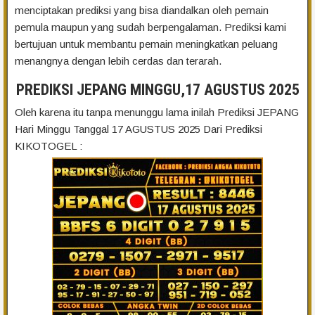
menciptakan prediksi yang bisa diandalkan oleh pemain
pemula maupun yang sudah berpengalaman. Prediksi kami
bertujuan untuk membantu pemain meningkatkan peluang
menangnya dengan lebih cerdas dan terarah.
PREDIKSI JEPANG MINGGU,17 AGUSTUS 2025
Oleh karena itu tanpa menunggu lama inilah Prediksi JEPANG
Hari Minggu Tanggal 17 AGUSTUS 2025 Dari Prediksi
KIKOTOGEL :