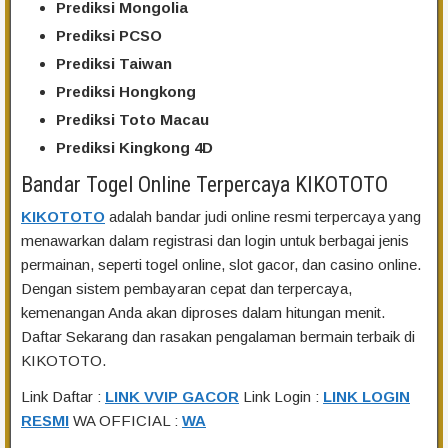
Prediksi Mongolia
Prediksi PCSO
Prediksi Taiwan
Prediksi Hongkong
Prediksi Toto Macau
Prediksi Kingkong 4D
Bandar Togel Online Terpercaya KIKOTOTO
KIKOTOTO
adalah bandar judi online resmi terpercaya yang
menawarkan dalam registrasi dan login untuk berbagai jenis
permainan, seperti togel online, slot gacor, dan casino online.
Dengan sistem pembayaran cepat dan terpercaya,
kemenangan Anda akan diproses dalam hitungan menit.
Daftar Sekarang dan rasakan pengalaman bermain terbaik di
KIKOTOTO.
Link Daftar :
LINK VVIP GACOR
Link Login :
LINK LOGIN
RESMI
WA OFFICIAL :
WA