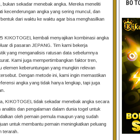
BO T
i, bukan sekadar menebak angka. Mereka meneliti
ati kecenderungan angka yang sering muncul, dan
rbentuk dari waktu ke waktu agar bisa menghasilkan
25 KIKOTOGEL kembali menyajikan kombinasi angka
keluar di pasaran JEPANG. Tim kami bekerja
stik yang menganalisis ratusan data sebelumnya
kurat. Kami juga mempertimbangkan faktor tren,
au elemen keberuntungan yang mungkin relevan
tersebut. Dengan metode ini, kami ingin memastikan
rensi angka yang tidak hanya lengkap, tapi juga
an.
nnya, KIKOTOGEL tidak sekadar menebak angka secara
nalitis dan pengalaman dalam dunia togel untuk
andalkan oleh pemain pemula maupun yang sudah
ujuan untuk membantu pemain meningkatkan peluang
 terarah.