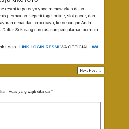
line resmi terpercaya yang menawarkan dalam
enis permainan, seperti togel online, slot gacor, dan
bayaran cepat dan terpercaya, kemenangan Anda
t. Daftar Sekarang dan rasakan pengalaman bermain
nk Login :
LINK LOGIN RESMI
WA OFFICIAL :
WA
Next Post →
ikan.
Ruas yang wajib ditandai
*