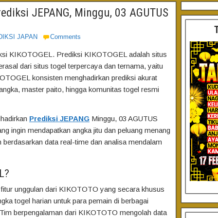
rediksi JEPANG, Minggu, 03 AGUTUS
IKSI JAPAN
Comments
ediksi KIKOTOGEL. Prediksi KIKOTOGEL adalah situs
rasal dari situs togel terpercaya dan ternama, yaitu
TOGEL konsisten menghadirkan prediksi akurat
ngka, master paito, hingga komunitas togel resmi
ghadirkan
Prediksi JEPANG
Minggu, 03 AGUTUS
ang ingin mendapatkan angka jitu dan peluang menang
usun berdasarkan data real-time dan analisa mendalam
EL?
fitur unggulan dari KIKOTOTO yang secara khusus
gka togel harian untuk para pemain di berbagai
 Tim berpengalaman dari KIKOTOTO mengolah data