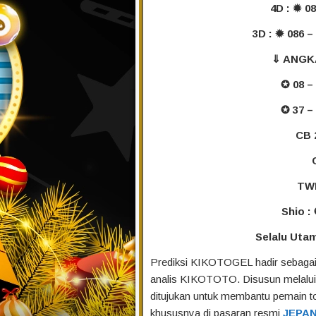
4D : ✹ 0
3D : ✹ 086 –
⇓ ANGKA
✪ 08 – 
✪ 37 – 
CB 2
TWI
Shio :
Selalu Utam
Prediksi KIKOTOGEL hadir sebagai 
analis KIKOTOTO. Disusun melalui r
ditujukan untuk membantu pemain t
khususnya di pasaran resmi
JEPA