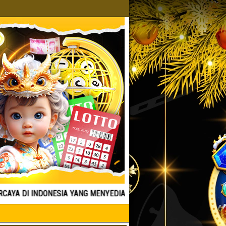
DONESIA YANG MENYEDIAKAN RAMALAN TERJITU UNTUK SEMUA PAS