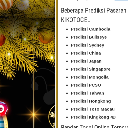
Beberapa Prediksi Pasaran 
KIKOTOGEL
Prediksi Cambodia
Prediksi Bullseye
Prediksi Sydney
Prediksi China
Prediksi Japan
Prediksi Singapore
Prediksi Mongolia
Prediksi PCSO
Prediksi Taiwan
Prediksi Hongkong
Prediksi Toto Macau
Prediksi Kingkong 4D
Bandar Togel Online Terp