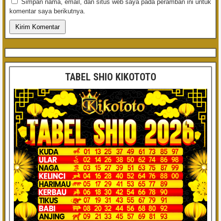
Simpan nama, email, dan situs web saya pada peramban ini untuk
komentar saya berikutnya.
TABEL SHIO KIKOTOTO