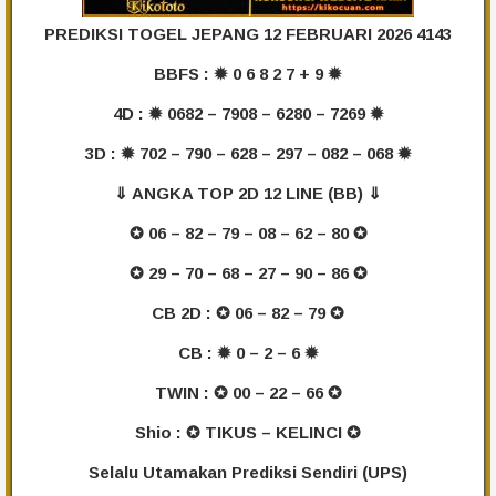
PREDIKSI TOGEL JEPANG 12 FEBRUARI 2026
4143
BBFS : ✹ 0 6 8 2 7 + 9 ✹
4D : ✹ 0682 – 7908 – 6280 – 7269 ✹
3D : ✹ 702 – 790 – 628 – 297 – 082 – 068 ✹
⇓ ANGKA TOP 2D 12 LINE (BB) ⇓
✪ 06 – 82 – 79 – 08 – 62 – 80 ✪
✪ 29 – 70 – 68 – 27 – 90 – 86 ✪
CB 2D : ✪ 06 – 82 – 79 ✪
CB : ✹ 0 – 2 – 6 ✹
TWIN : ✪ 00 – 22 – 66 ✪
Shio : ✪ TIKUS – KELINCI ✪
Selalu Utamakan Prediksi Sendiri (UPS)