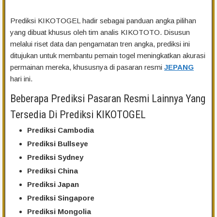
Prediksi KIKOTOGEL hadir sebagai panduan angka pilihan
yang dibuat khusus oleh tim analis KIKOTOTO. Disusun
melalui riset data dan pengamatan tren angka, prediksi ini
ditujukan untuk membantu pemain togel meningkatkan akurasi
permainan mereka, khususnya di pasaran resmi
JEPANG
hari ini.
Beberapa Prediksi Pasaran Resmi Lainnya Yang
Tersedia Di Prediksi KIKOTOGEL
Prediksi Cambodia
Prediksi Bullseye
Prediksi Sydney
Prediksi China
Prediksi Japan
Prediksi Singapore
Prediksi Mongolia