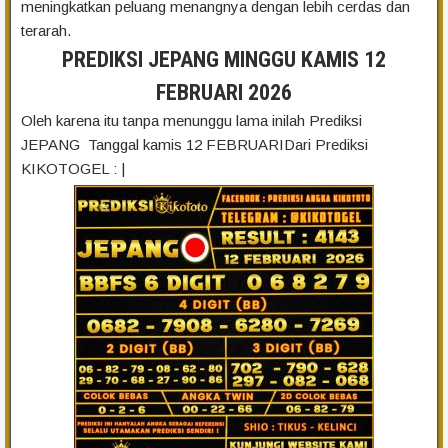
meningkatkan peluang menangnya dengan lebih cerdas dan
terarah.
PREDIKSI JEPANG MINGGU KAMIS 12
FEBRUARI 2026
Oleh karena itu tanpa menunggu lama inilah Prediksi
JEPANG Tanggal
kamis 12 FEBRUARIDari Prediksi
KIKOTOGEL : |