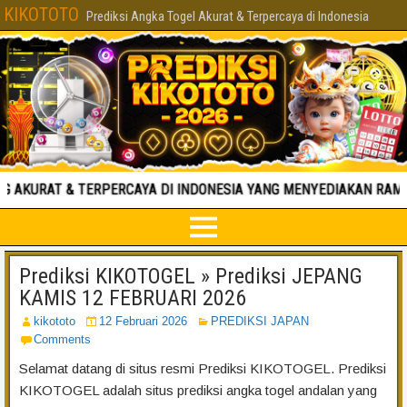
KIKOTOTO
Prediksi Angka Togel Akurat & Terpercaya di Indonesia
URAT & TERPERCAYA DI INDONESIA YANG MENYEDIAKAN RAMALAN T
Prediksi KIKOTOGEL » Prediksi JEPANG
KAMIS 12 FEBRUARI 2026
kikototo
12 Februari 2026
PREDIKSI JAPAN
Comments
Selamat datang di situs resmi Prediksi KIKOTOGEL. Prediksi
KIKOTOGEL adalah situs prediksi angka togel andalan yang