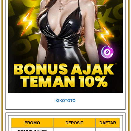
KIKOTOTO
PROMO
DEPOSIT
DAFTAR