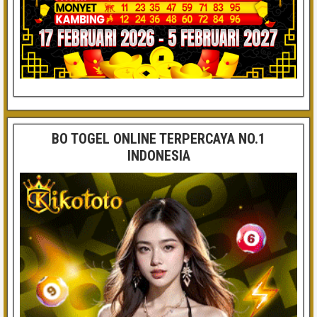
BO TOGEL ONLINE TERPERCAYA NO.1
INDONESIA