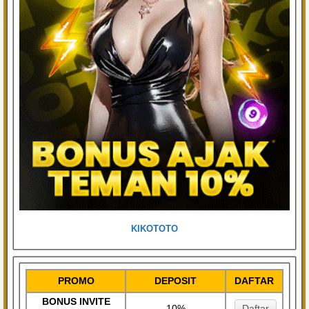
KIKOTOTO
PROMO
DEPOSIT
DAFTAR
BONUS INVITE
10%
Daftar