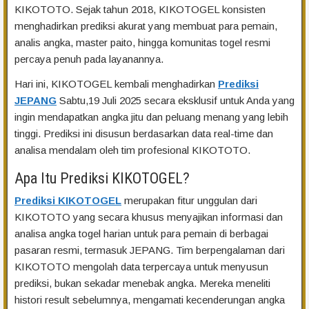
KIKOTOTO. Sejak tahun 2018, KIKOTOGEL konsisten
menghadirkan prediksi akurat yang membuat para pemain,
analis angka, master paito, hingga komunitas togel resmi
percaya penuh pada layanannya.
Hari ini, KIKOTOGEL kembali menghadirkan
Prediksi
JEPANG
Sabtu,19 Juli 2025 secara eksklusif untuk Anda yang
ingin mendapatkan angka jitu dan peluang menang yang lebih
tinggi. Prediksi ini disusun berdasarkan data real-time dan
analisa mendalam oleh tim profesional KIKOTOTO.
Apa Itu Prediksi KIKOTOGEL?
Prediksi KIKOTOGEL
merupakan fitur unggulan dari
KIKOTOTO yang secara khusus menyajikan informasi dan
analisa angka togel harian untuk para pemain di berbagai
pasaran resmi, termasuk JEPANG. Tim berpengalaman dari
KIKOTOTO mengolah data terpercaya untuk menyusun
prediksi, bukan sekadar menebak angka. Mereka meneliti
histori result sebelumnya, mengamati kecenderungan angka