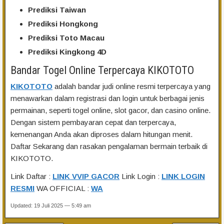
Prediksi Taiwan
Prediksi Hongkong
Prediksi Toto Macau
Prediksi Kingkong 4D
Bandar Togel Online Terpercaya KIKOTOTO
KIKOTOTO
adalah bandar judi online resmi terpercaya yang
menawarkan dalam registrasi dan login untuk berbagai jenis
permainan, seperti togel online, slot gacor, dan casino online.
Dengan sistem pembayaran cepat dan terpercaya,
kemenangan Anda akan diproses dalam hitungan menit.
Daftar Sekarang dan rasakan pengalaman bermain terbaik di
KIKOTOTO.
Link Daftar :
LINK VVIP GACOR
Link Login :
LINK LOGIN
RESMI
WA OFFICIAL :
WA
Updated: 19 Juli 2025 — 5:49 am