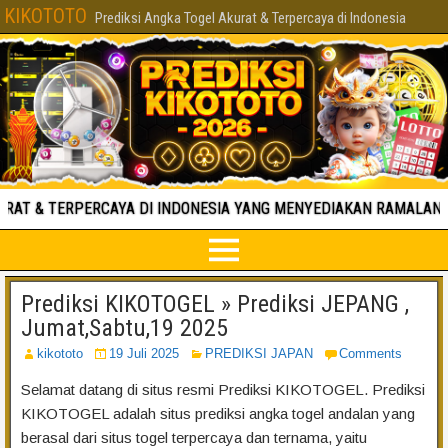
KIKOTOTO
Prediksi Angka Togel Akurat & Terpercaya di Indonesia
& TERPERCAYA DI INDONESIA YANG MENYEDIAKAN RAMALAN TERJIT
Prediksi KIKOTOGEL » Prediksi JEPANG ,
Jumat,Sabtu,19 2025
kikototo
19 Juli 2025
PREDIKSI JAPAN
Comments
Selamat datang di situs resmi Prediksi KIKOTOGEL. Prediksi
KIKOTOGEL adalah situs prediksi angka togel andalan yang
berasal dari situs togel terpercaya dan ternama, yaitu