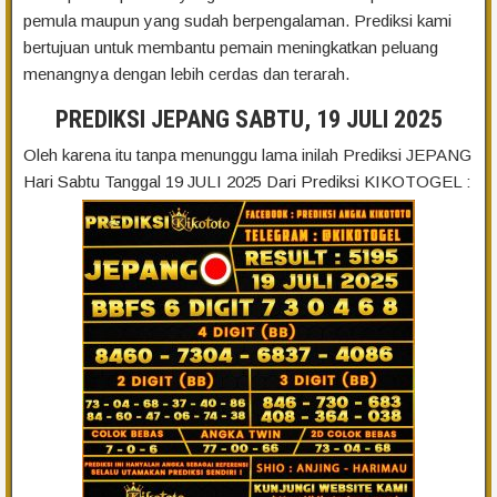
pemula maupun yang sudah berpengalaman. Prediksi kami
bertujuan untuk membantu pemain meningkatkan peluang
menangnya dengan lebih cerdas dan terarah.
PREDIKSI JEPANG SABTU, 19 JULI 2025
Oleh karena itu tanpa menunggu lama inilah Prediksi JEPANG
Hari Sabtu Tanggal 19 JULI 2025 Dari Prediksi KIKOTOGEL :