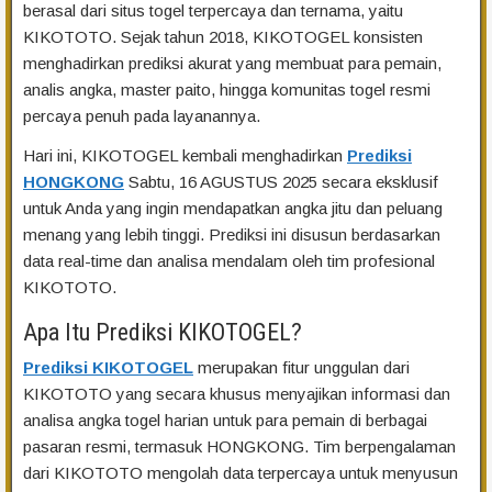
berasal dari situs togel terpercaya dan ternama, yaitu
KIKOTOTO. Sejak tahun 2018, KIKOTOGEL konsisten
menghadirkan prediksi akurat yang membuat para pemain,
analis angka, master paito, hingga komunitas togel resmi
percaya penuh pada layanannya.
Hari ini, KIKOTOGEL kembali menghadirkan
Prediksi
HONGKONG
Sabtu, 16 AGUSTUS 2025 secara eksklusif
untuk Anda yang ingin mendapatkan angka jitu dan peluang
menang yang lebih tinggi. Prediksi ini disusun berdasarkan
data real-time dan analisa mendalam oleh tim profesional
KIKOTOTO.
Apa Itu Prediksi KIKOTOGEL?
Prediksi KIKOTOGEL
merupakan fitur unggulan dari
KIKOTOTO yang secara khusus menyajikan informasi dan
analisa angka togel harian untuk para pemain di berbagai
pasaran resmi, termasuk HONGKONG. Tim berpengalaman
dari KIKOTOTO mengolah data terpercaya untuk menyusun