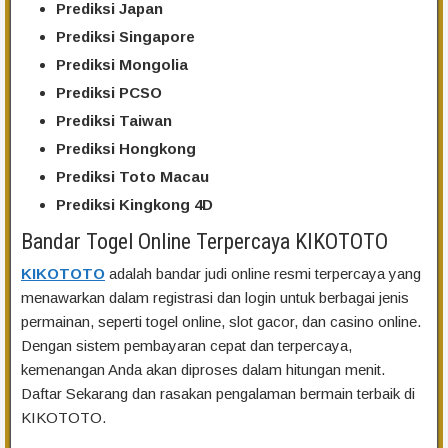
Prediksi Japan
Prediksi Singapore
Prediksi Mongolia
Prediksi PCSO
Prediksi Taiwan
Prediksi Hongkong
Prediksi Toto Macau
Prediksi Kingkong 4D
Bandar Togel Online Terpercaya KIKOTOTO
KIKOTOTO
adalah bandar judi online resmi terpercaya yang
menawarkan dalam registrasi dan login untuk berbagai jenis
permainan, seperti togel online, slot gacor, dan casino online.
Dengan sistem pembayaran cepat dan terpercaya,
kemenangan Anda akan diproses dalam hitungan menit.
Daftar Sekarang dan rasakan pengalaman bermain terbaik di
KIKOTOTO.