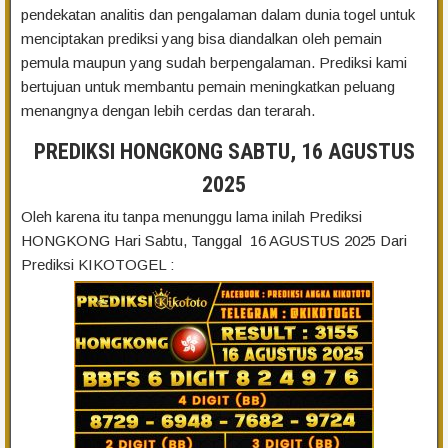
pendekatan analitis dan pengalaman dalam dunia togel untuk
menciptakan prediksi yang bisa diandalkan oleh pemain
pemula maupun yang sudah berpengalaman. Prediksi kami
bertujuan untuk membantu pemain meningkatkan peluang
menangnya dengan lebih cerdas dan terarah.
PREDIKSI HONGKONG SABTU, 16 AGUSTUS
2025
Oleh karena itu tanpa menunggu lama inilah Prediksi
HONGKONG Hari Sabtu, Tanggal 16 AGUSTUS 2025 Dari
Prediksi KIKOTOGEL :