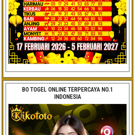
BO TOGEL ONLINE TERPERCAYA NO.1
INDONESIA