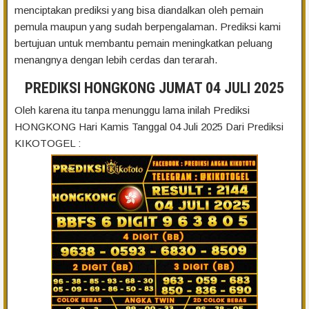
menciptakan prediksi yang bisa diandalkan oleh pemain
pemula maupun yang sudah berpengalaman. Prediksi kami
bertujuan untuk membantu pemain meningkatkan peluang
menangnya dengan lebih cerdas dan terarah.
PREDIKSI HONGKONG JUMAT 04 JULI 2025
Oleh karena itu tanpa menunggu lama inilah Prediksi
HONGKONG Hari Kamis Tanggal 04 Juli 2025 Dari Prediksi
KIKOTOGEL :