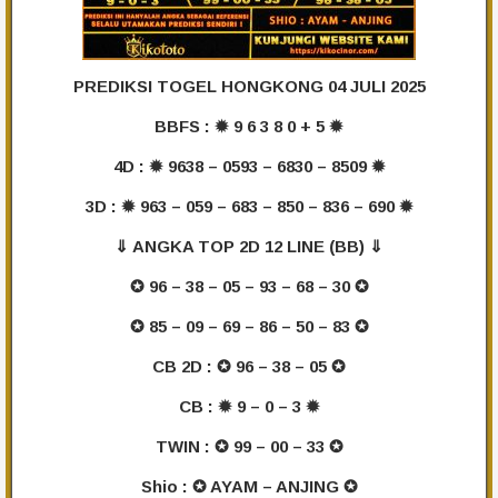
PREDIKSI TOGEL HONGKONG 04 JULI 2025
BBFS : ✹ 9 6 3 8 0 + 5 ✹
4D : ✹ 9638 – 0593 – 6830 – 8509 ✹
3D : ✹ 963 – 059 – 683 – 850 – 836 – 690 ✹
⇓ ANGKA TOP 2D 12 LINE (BB) ⇓
✪ 96 – 38 – 05 – 93 – 68 – 30 ✪
✪ 85 – 09 – 69 – 86 – 50 – 83 ✪
CB 2D : ✪ 96 – 38 – 05 ✪
CB : ✹ 9 – 0 – 3 ✹
TWIN : ✪ 99 – 00 – 33 ✪
Shio : ✪ AYAM – ANJING ✪