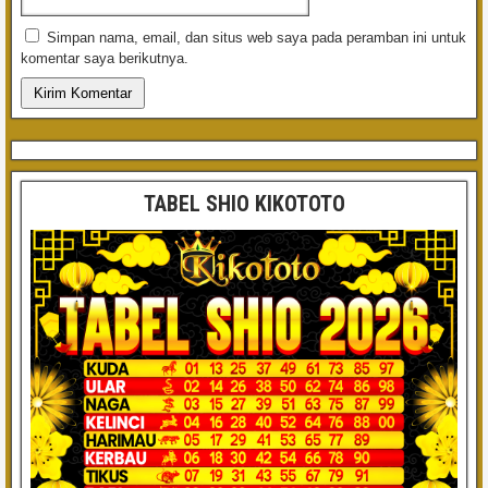
Simpan nama, email, dan situs web saya pada peramban ini untuk
komentar saya berikutnya.
TABEL SHIO KIKOTOTO