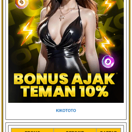
KIKOTOTO