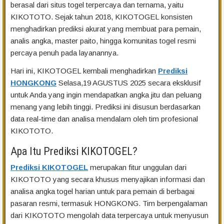
berasal dari situs togel terpercaya dan ternama, yaitu
KIKOTOTO. Sejak tahun 2018, KIKOTOGEL konsisten
menghadirkan prediksi akurat yang membuat para pemain,
analis angka, master paito, hingga komunitas togel resmi
percaya penuh pada layanannya.
Hari ini, KIKOTOGEL kembali menghadirkan
Prediksi
HONGKONG
Selasa,19 AGUSTUS 2025 secara eksklusif
untuk Anda yang ingin mendapatkan angka jitu dan peluang
menang yang lebih tinggi. Prediksi ini disusun berdasarkan
data real-time dan analisa mendalam oleh tim profesional
KIKOTOTO.
Apa Itu Prediksi KIKOTOGEL?
Prediksi KIKOTOGEL
merupakan fitur unggulan dari
KIKOTOTO yang secara khusus menyajikan informasi dan
analisa angka togel harian untuk para pemain di berbagai
pasaran resmi, termasuk HONGKONG. Tim berpengalaman
dari KIKOTOTO mengolah data terpercaya untuk menyusun