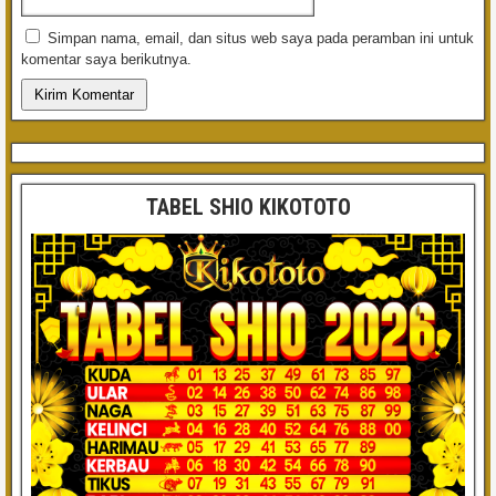
Simpan nama, email, dan situs web saya pada peramban ini untuk
komentar saya berikutnya.
TABEL SHIO KIKOTOTO