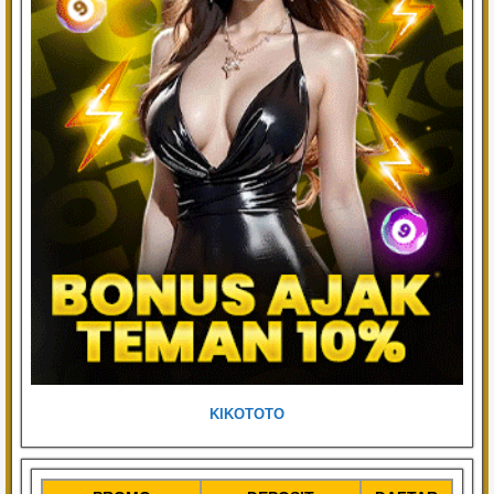
KIKOTOTO