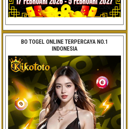
BO TOGEL ONLINE TERPERCAYA NO.1
INDONESIA