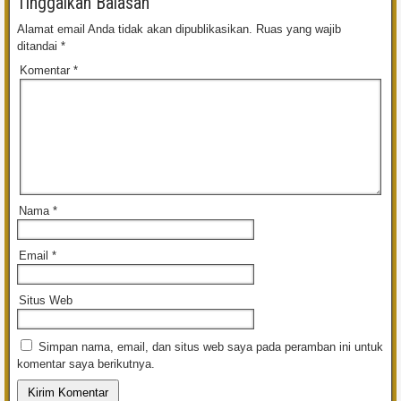
Tinggalkan Balasan
Alamat email Anda tidak akan dipublikasikan.
Ruas yang wajib
ditandai
*
Komentar
*
Nama
*
Email
*
Situs Web
Simpan nama, email, dan situs web saya pada peramban ini untuk
komentar saya berikutnya.