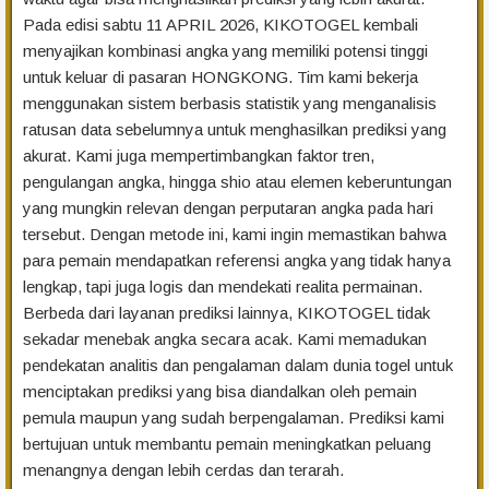
Pada edisi sabtu 11 APRIL 2026, KIKOTOGEL kembali
menyajikan kombinasi angka yang memiliki potensi tinggi
untuk keluar di pasaran HONGKONG. Tim kami bekerja
menggunakan sistem berbasis statistik yang menganalisis
ratusan data sebelumnya untuk menghasilkan prediksi yang
akurat. Kami juga mempertimbangkan faktor tren,
pengulangan angka, hingga shio atau elemen keberuntungan
yang mungkin relevan dengan perputaran angka pada hari
tersebut. Dengan metode ini, kami ingin memastikan bahwa
para pemain mendapatkan referensi angka yang tidak hanya
lengkap, tapi juga logis dan mendekati realita permainan.
Berbeda dari layanan prediksi lainnya, KIKOTOGEL tidak
sekadar menebak angka secara acak. Kami memadukan
pendekatan analitis dan pengalaman dalam dunia togel untuk
menciptakan prediksi yang bisa diandalkan oleh pemain
pemula maupun yang sudah berpengalaman. Prediksi kami
bertujuan untuk membantu pemain meningkatkan peluang
menangnya dengan lebih cerdas dan terarah.