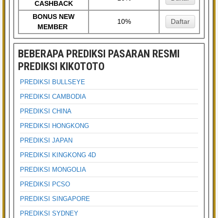
CASHBACK
BONUS NEW
10%
Daftar
MEMBER
BEBERAPA PREDIKSI PASARAN RESMI
PREDIKSI KIKOTOTO
PREDIKSI BULLSEYE
PREDIKSI CAMBODIA
PREDIKSI CHINA
PREDIKSI HONGKONG
PREDIKSI JAPAN
PREDIKSI KINGKONG 4D
PREDIKSI MONGOLIA
PREDIKSI PCSO
PREDIKSI SINGAPORE
PREDIKSI SYDNEY