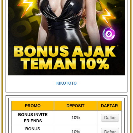
KIKOTOTO
PROMO
DEPOSIT
DAFTAR
BONUS INVITE
10%
Daftar
FRIENDS
BONUS
10%
Daftar