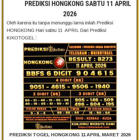
PREDIKSI HONGKONG SABTU 11 APRIL
2026
Oleh karena itu tanpa menunggu lama inilah Prediksi
HONGKONG Hari sabtu 11 APRIL Dari Prediksi
KIKOTOGEL :
PREDIKSI TOGEL HONGKONG 11 APRIL MARET 2026