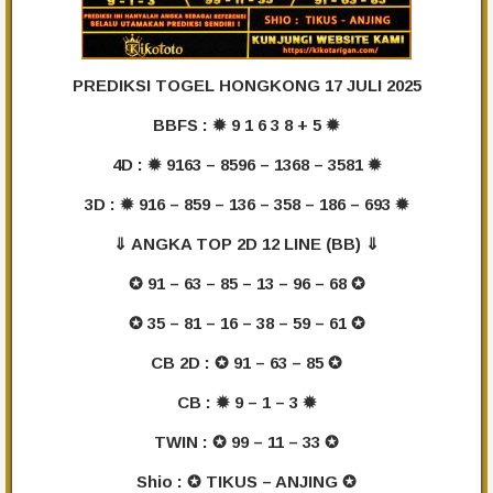
PREDIKSI TOGEL HONGKONG 17 JULI 2025
BBFS : ✹ 9 1 6 3 8 + 5 ✹
4D : ✹ 9163 – 8596 – 1368 – 3581 ✹
3D : ✹ 916 – 859 – 136 – 358 – 186 – 693 ✹
⇓ ANGKA TOP 2D 12 LINE (BB) ⇓
✪ 91 – 63 – 85 – 13 – 96 – 68 ✪
✪ 35 – 81 – 16 – 38 – 59 – 61 ✪
CB 2D : ✪ 91 – 63 – 85 ✪
CB : ✹ 9 – 1 – 3 ✹
TWIN : ✪ 99 – 11 – 33 ✪
Shio : ✪ TIKUS – ANJING ✪