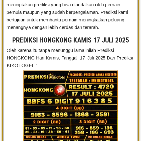
menciptakan prediksi yang bisa diandalkan oleh pemain
pemula maupun yang sudah berpengalaman. Prediksi kami
bertujuan untuk membantu pemain meningkatkan peluang
menangnya dengan lebih cerdas dan terarah.
PREDIKSI HONGKONG KAMIS 17 JULI 2025
Oleh karena itu tanpa menunggu lama inilah Prediksi
HONGKONG Hari Kamis, Tanggal 17 Juli 2025 Dari Prediksi
KIKOTOGEL :