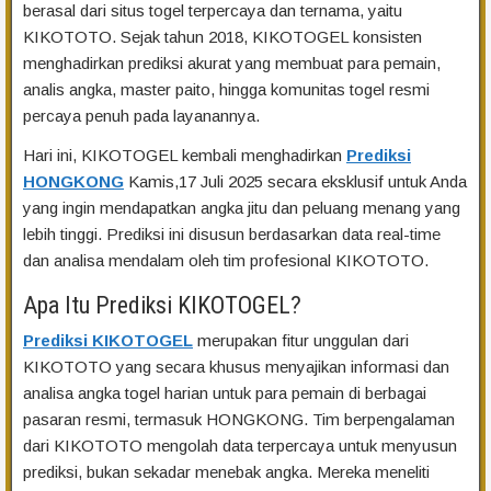
berasal dari situs togel terpercaya dan ternama, yaitu
KIKOTOTO. Sejak tahun 2018, KIKOTOGEL konsisten
menghadirkan prediksi akurat yang membuat para pemain,
analis angka, master paito, hingga komunitas togel resmi
percaya penuh pada layanannya.
Hari ini, KIKOTOGEL kembali menghadirkan
Prediksi
HONGKONG
Kamis,17 Juli 2025 secara eksklusif untuk Anda
yang ingin mendapatkan angka jitu dan peluang menang yang
lebih tinggi. Prediksi ini disusun berdasarkan data real-time
dan analisa mendalam oleh tim profesional KIKOTOTO.
Apa Itu Prediksi KIKOTOGEL?
Prediksi KIKOTOGEL
merupakan fitur unggulan dari
KIKOTOTO yang secara khusus menyajikan informasi dan
analisa angka togel harian untuk para pemain di berbagai
pasaran resmi, termasuk HONGKONG. Tim berpengalaman
dari KIKOTOTO mengolah data terpercaya untuk menyusun
prediksi, bukan sekadar menebak angka. Mereka meneliti