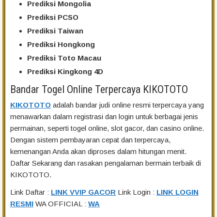
Prediksi Mongolia
Prediksi PCSO
Prediksi Taiwan
Prediksi Hongkong
Prediksi Toto Macau
Prediksi Kingkong 4D
Bandar Togel Online Terpercaya KIKOTOTO
KIKOTOTO
adalah bandar judi online resmi terpercaya yang
menawarkan dalam registrasi dan login untuk berbagai jenis
permainan, seperti togel online, slot gacor, dan casino online.
Dengan sistem pembayaran cepat dan terpercaya,
kemenangan Anda akan diproses dalam hitungan menit.
Daftar Sekarang dan rasakan pengalaman bermain terbaik di
KIKOTOTO.
Link Daftar :
LINK VVIP GACOR
Link Login :
LINK LOGIN
RESMI
WA OFFICIAL :
WA