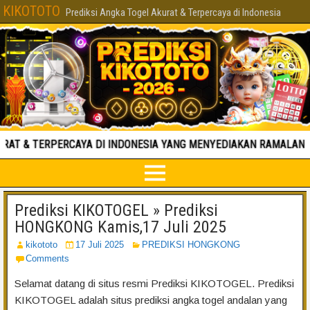
KIKOTOTO
Prediksi Angka Togel Akurat & Terpercaya di Indonesia
& TERPERCAYA DI INDONESIA YANG MENYEDIAKAN RAMALAN TERJIT
Prediksi KIKOTOGEL » Prediksi
HONGKONG Kamis,17 Juli 2025
kikototo
17 Juli 2025
PREDIKSI HONGKONG
Comments
Selamat datang di situs resmi Prediksi KIKOTOGEL. Prediksi
KIKOTOGEL adalah situs prediksi angka togel andalan yang