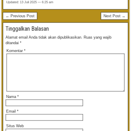
Updated: 13 Juli 2025 — 6:25 am
← Previous Post
Next Post →
Tinggalkan Balasan
Alamat email Anda tidak akan dipublikasikan.
Ruas yang wajib
ditandai
*
Komentar
*
Nama
*
Email
*
Situs Web