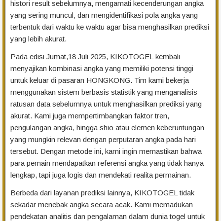
histori result sebelumnya, mengamati kecenderungan angka
yang sering muncul, dan mengidentifikasi pola angka yang
terbentuk dari waktu ke waktu agar bisa menghasilkan prediksi
yang lebih akurat.
Pada edisi Jumat,18 Juli 2025, KIKOTOGEL kembali
menyajikan kombinasi angka yang memiliki potensi tinggi
untuk keluar di pasaran HONGKONG. Tim kami bekerja
menggunakan sistem berbasis statistik yang menganalisis
ratusan data sebelumnya untuk menghasilkan prediksi yang
akurat. Kami juga mempertimbangkan faktor tren,
pengulangan angka, hingga shio atau elemen keberuntungan
yang mungkin relevan dengan perputaran angka pada hari
tersebut. Dengan metode ini, kami ingin memastikan bahwa
para pemain mendapatkan referensi angka yang tidak hanya
lengkap, tapi juga logis dan mendekati realita permainan.
Berbeda dari layanan prediksi lainnya, KIKOTOGEL tidak
sekadar menebak angka secara acak. Kami memadukan
pendekatan analitis dan pengalaman dalam dunia togel untuk