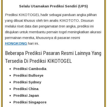
Selalu Utamakan Prediksi Sendiri (UPS)
Prediksi KIKOTOGEL hadir sebagai panduan angka pilihan
yang dibuat khusus oleh tim analis KIKOTOTO. Disusun
melalui riset data dan pengamatan tren angka, prediksi ini
ditujukan untuk membantu pemain togel meningkatkan akurasi
permainan mereka, khususnya di pasaran resmi
HONGKONG
hari ini.
Beberapa Prediksi Pasaran Resmi Lainnya Yang
Tersedia Di Prediksi KIKOTOGEL
Prediksi Cambodia
Prediksi Bullseye
Prediksi Sydney
Prediksi China
Prediksi Japan
Prediksi Singapore