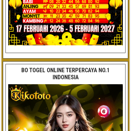
BO TOGEL ONLINE TERPERCAYA NO.1
INDONESIA