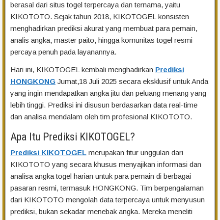
berasal dari situs togel terpercaya dan ternama, yaitu
KIKOTOTO. Sejak tahun 2018, KIKOTOGEL konsisten
menghadirkan prediksi akurat yang membuat para pemain,
analis angka, master paito, hingga komunitas togel resmi
percaya penuh pada layanannya.
Hari ini, KIKOTOGEL kembali menghadirkan
Prediksi
HONGKONG
Jumat,18 Juli 2025 secara eksklusif untuk Anda
yang ingin mendapatkan angka jitu dan peluang menang yang
lebih tinggi. Prediksi ini disusun berdasarkan data real-time
dan analisa mendalam oleh tim profesional KIKOTOTO.
Apa Itu Prediksi KIKOTOGEL?
Prediksi KIKOTOGEL
merupakan fitur unggulan dari
KIKOTOTO yang secara khusus menyajikan informasi dan
analisa angka togel harian untuk para pemain di berbagai
pasaran resmi, termasuk HONGKONG. Tim berpengalaman
dari KIKOTOTO mengolah data terpercaya untuk menyusun
prediksi, bukan sekadar menebak angka. Mereka meneliti