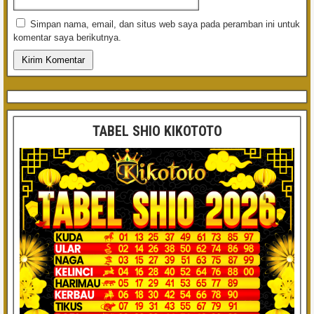
Simpan nama, email, dan situs web saya pada peramban ini untuk
komentar saya berikutnya.
TABEL SHIO KIKOTOTO