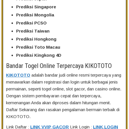
Prediksi Singapore
Prediksi Mongolia
Prediksi PCSO
Prediksi Taiwan
Prediksi Hongkong
Prediksi Toto Macau
Prediksi Kingkong 4D
Bandar Togel Online Terpercaya KIKOTOTO
KIKOTOTO
adalah bandar judi online resmi terpercaya yang
menawarkan dalam registrasi dan login untuk berbagai jenis
permainan, seperti togel online, slot gacor, dan casino online.
Dengan sistem pembayaran cepat dan terpercaya,
kemenangan Anda akan diproses dalam hitungan menit.
Daftar Sekarang dan rasakan pengalaman bermain terbaik di
KIKOTOTO.
Link Daftar :
LINK VVIP GACOR
Link Login :
LINK LOGIN