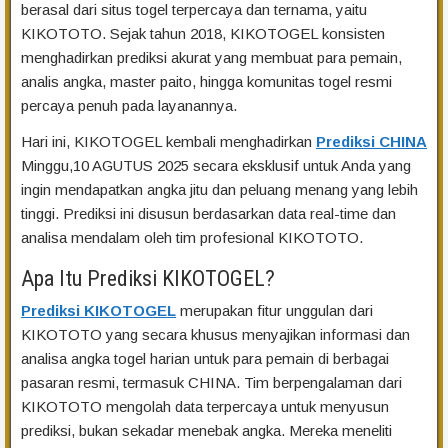
berasal dari situs togel terpercaya dan ternama, yaitu
KIKOTOTO. Sejak tahun 2018, KIKOTOGEL konsisten
menghadirkan prediksi akurat yang membuat para pemain,
analis angka, master paito, hingga komunitas togel resmi
percaya penuh pada layanannya.
Hari ini, KIKOTOGEL kembali menghadirkan
Prediksi CHINA
Minggu,10 AGUTUS 2025 secara eksklusif untuk Anda yang
ingin mendapatkan angka jitu dan peluang menang yang lebih
tinggi. Prediksi ini disusun berdasarkan data real-time dan
analisa mendalam oleh tim profesional KIKOTOTO.
Apa Itu Prediksi KIKOTOGEL?
Prediksi KIKOTOGEL
merupakan fitur unggulan dari
KIKOTOTO yang secara khusus menyajikan informasi dan
analisa angka togel harian untuk para pemain di berbagai
pasaran resmi, termasuk CHINA. Tim berpengalaman dari
KIKOTOTO mengolah data terpercaya untuk menyusun
prediksi, bukan sekadar menebak angka. Mereka meneliti