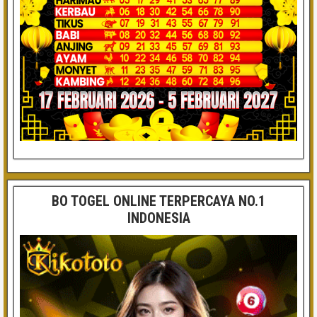
BO TOGEL ONLINE TERPERCAYA NO.1
INDONESIA