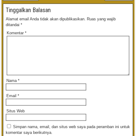
Tinggalkan Balasan
Alamat email Anda tidak akan dipublikasikan.
Ruas yang wajib
ditandai
*
Komentar
*
Nama
*
Email
*
Situs Web
Simpan nama, email, dan situs web saya pada peramban ini untuk
komentar saya berikutnya.