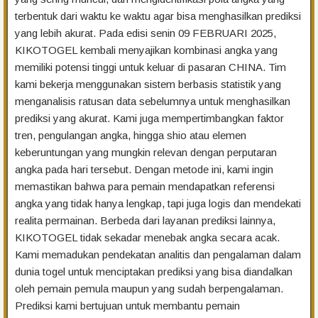
terbentuk dari waktu ke waktu agar bisa menghasilkan prediksi
yang lebih akurat.
Pada edisi senin 09 FEBRUARI 2025,
KIKOTOGEL kembali menyajikan kombinasi angka yang
memiliki potensi tinggi untuk keluar di pasaran CHINA. Tim
kami bekerja menggunakan sistem berbasis statistik yang
menganalisis ratusan data sebelumnya untuk menghasilkan
prediksi yang akurat. Kami juga mempertimbangkan faktor
tren, pengulangan angka, hingga shio atau elemen
keberuntungan yang mungkin relevan dengan perputaran
angka pada hari tersebut. Dengan metode ini, kami ingin
memastikan bahwa para pemain mendapatkan referensi
angka yang tidak hanya lengkap, tapi juga logis dan mendekati
realita permainan.
Berbeda dari layanan prediksi lainnya,
KIKOTOGEL tidak sekadar menebak angka secara acak.
Kami memadukan pendekatan analitis dan pengalaman dalam
dunia togel untuk menciptakan prediksi yang bisa diandalkan
oleh pemain pemula maupun yang sudah berpengalaman.
Prediksi kami bertujuan untuk membantu pemain