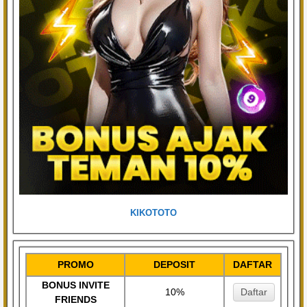
KIKOTOTO
PROMO
DEPOSIT
DAFTAR
BONUS INVITE
10%
Daftar
FRIENDS