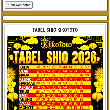
TABEL SHIO KIKOTOTO