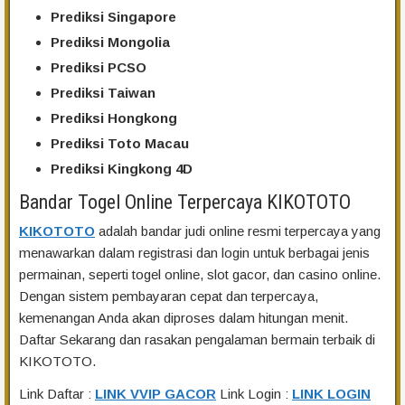
Prediksi Singapore
Prediksi Mongolia
Prediksi PCSO
Prediksi Taiwan
Prediksi Hongkong
Prediksi Toto Macau
Prediksi Kingkong 4D
Bandar Togel Online Terpercaya KIKOTOTO
KIKOTOTO
adalah bandar judi online resmi terpercaya yang
menawarkan dalam registrasi dan login untuk berbagai jenis
permainan, seperti togel online, slot gacor, dan casino online.
Dengan sistem pembayaran cepat dan terpercaya,
kemenangan Anda akan diproses dalam hitungan menit.
Daftar Sekarang dan rasakan pengalaman bermain terbaik di
KIKOTOTO.
Link Daftar :
LINK VVIP GACOR
Link Login :
LINK LOGIN