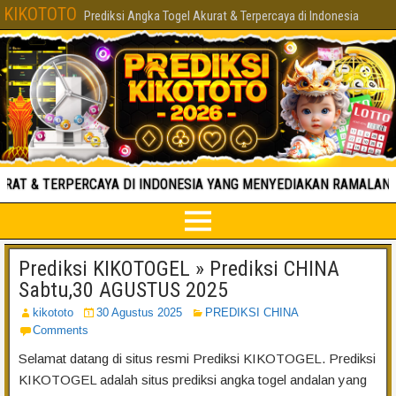
KIKOTOTO
Prediksi Angka Togel Akurat & Terpercaya di Indonesia
& TERPERCAYA DI INDONESIA YANG MENYEDIAKAN RAMALAN TERJIT
Prediksi KIKOTOGEL » Prediksi CHINA
Sabtu,30 AGUSTUS 2025
kikototo
30 Agustus 2025
PREDIKSI CHINA
Comments
Selamat datang di situs resmi Prediksi KIKOTOGEL. Prediksi
KIKOTOGEL adalah situs prediksi angka togel andalan yang