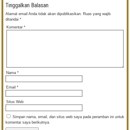
Tinggalkan Balasan
Alamat email Anda tidak akan dipublikasikan.
Ruas yang wajib
ditandai
*
Komentar
*
Nama
*
Email
*
Situs Web
Simpan nama, email, dan situs web saya pada peramban ini untuk
komentar saya berikutnya.