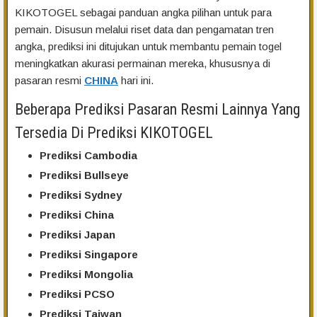
KIKOTOGEL sebagai panduan angka pilihan untuk para
pemain. Disusun melalui riset data dan pengamatan tren
angka, prediksi ini ditujukan untuk membantu pemain togel
meningkatkan akurasi permainan mereka, khususnya di
pasaran resmi
CHINA
hari ini.
Beberapa Prediksi Pasaran Resmi Lainnya Yang
Tersedia Di Prediksi KIKOTOGEL
Prediksi Cambodia
Prediksi Bullseye
Prediksi Sydney
Prediksi China
Prediksi Japan
Prediksi Singapore
Prediksi Mongolia
Prediksi PCSO
Prediksi Taiwan