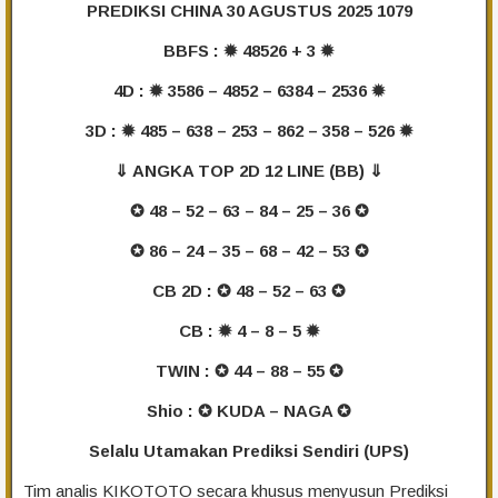
PREDIKSI CHINA 30 AGUSTUS 2025
1079
BBFS : ✹ 48526 + 3 ✹
4D : ✹ 3586 – 4852 – 6384 – 2536 ✹
3D : ✹ 485 – 638 – 253 – 862 – 358 – 526 ✹
⇓ ANGKA TOP 2D 12 LINE (BB) ⇓
✪ 48 – 52 – 63 – 84 – 25 – 36 ✪
✪ 86 – 24 – 35 – 68 – 42 – 53 ✪
CB 2D : ✪ 48 – 52 – 63 ✪
CB : ✹ 4 – 8 – 5 ✹
TWIN : ✪ 44 – 88 – 55 ✪
Shio : ✪ KUDA – NAGA ✪
Selalu Utamakan Prediksi Sendiri (UPS)
Tim analis KIKOTOTO secara khusus menyusun Prediksi