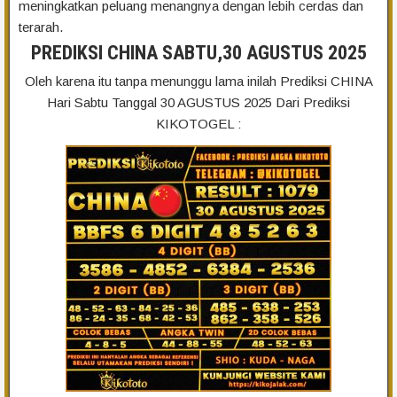
meningkatkan peluang menangnya dengan lebih cerdas dan
terarah.
PREDIKSI CHINA SABTU,30 AGUSTUS 2025
Oleh karena itu tanpa menunggu lama inilah Prediksi CHINA
Hari Sabtu Tanggal 30 AGUSTUS 2025 Dari Prediksi
KIKOTOGEL :