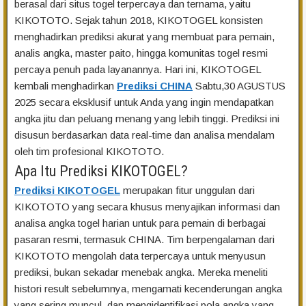
berasal dari situs togel terpercaya dan ternama, yaitu
KIKOTOTO. Sejak tahun 2018, KIKOTOGEL konsisten
menghadirkan prediksi akurat yang membuat para pemain,
analis angka, master paito, hingga komunitas togel resmi
percaya penuh pada layanannya.
Hari ini, KIKOTOGEL
kembali menghadirkan
Prediksi CHINA
Sabtu,30 AGUSTUS
2025 secara eksklusif untuk Anda yang ingin mendapatkan
angka jitu dan peluang menang yang lebih tinggi. Prediksi ini
disusun berdasarkan data real-time dan analisa mendalam
oleh tim profesional KIKOTOTO.
Apa Itu Prediksi KIKOTOGEL?
Prediksi KIKOTOGEL
merupakan fitur unggulan dari
KIKOTOTO yang secara khusus menyajikan informasi dan
analisa angka togel harian untuk para pemain di berbagai
pasaran resmi, termasuk CHINA. Tim berpengalaman dari
KIKOTOTO mengolah data terpercaya untuk menyusun
prediksi, bukan sekadar menebak angka. Mereka meneliti
histori result sebelumnya, mengamati kecenderungan angka
yang sering muncul, dan mengidentifikasi pola angka yang