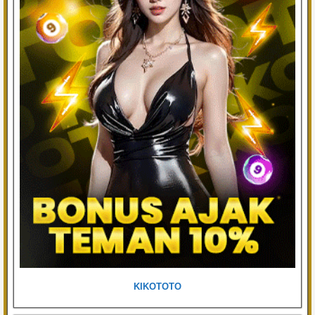
KIKOTOTO