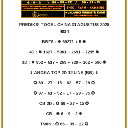
PREDIKSI TOGEL CHINA 31 AGUSTUS 2025
4034
BBFS : ✹ 69271 + 5 ✹
4D : ✹ 1627 – 5961 – 2691 – 7295 ✹
3D : ✹ 952 – 617 – 269 – 729 – 162 – 596 ✹
⇓ ANGKA TOP 2D 12 LINE (BB) ⇓
✪ 69 – 27 – 15 – 62 – 57 – 19 ✪
✪ 97 – 61 – 52 – 17 – 29 – 75 ✪
CB 2D : ✪ 69 – 27 – 15 ✪
CB : ✹ 6 – 9 – 2 ✹
TWIN : ✪ 66 – 99 – 22 ✪