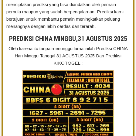
menciptakan prediksi yang bisa diandalkan oleh pemain
pemula maupun yang sudah berpengalaman. Prediksi kami
bertujuan untuk membantu pemain meningkatkan peluang
menangnya dengan lebih cerdas dan terarah.
PREDIKSI CHINA MINGGU,31 AGUSTUS 2025
Oleh karena itu tanpa menunggu lama inilah Prediksi CHINA
Hari Minggu Tanggal 31 AGUSTUS 2025 Dari Prediksi
KIKOTOGEL :