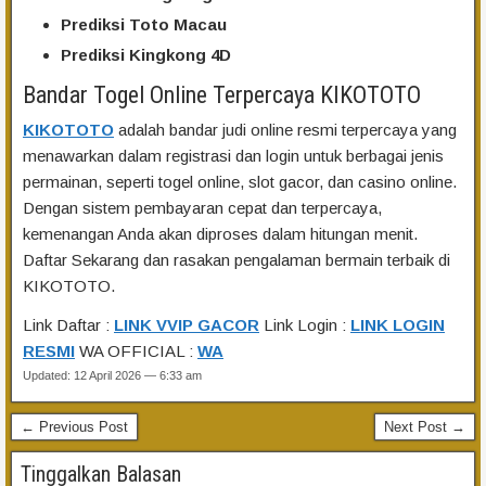
Prediksi Toto Macau
Prediksi Kingkong 4D
Bandar Togel Online Terpercaya KIKOTOTO
KIKOTOTO
adalah bandar judi online resmi terpercaya yang
menawarkan dalam registrasi dan login untuk berbagai jenis
permainan, seperti togel online, slot gacor, dan casino online.
Dengan sistem pembayaran cepat dan terpercaya,
kemenangan Anda akan diproses dalam hitungan menit.
Daftar Sekarang dan rasakan pengalaman bermain terbaik di
KIKOTOTO.
Link Daftar :
LINK VVIP GACOR
Link Login :
LINK LOGIN
RESMI
WA OFFICIAL :
WA
Updated: 12 April 2026 — 6:33 am
← Previous Post
Next Post →
Tinggalkan Balasan