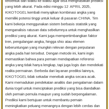
terbentuk dari waktu ke waktu agar bisa menghasilkan prediksi
yang lebih akurat.
Pada edisi minggu 12 APRIL 2025,
KIKOTOGEL kembali menyajikan kombinasi angka yang
memiliki potensi tinggi untuk keluar di pasaran CHINA. Tim
kami bekerja menggunakan sistem berbasis statistik yang
menganalisis ratusan data sebelumnya untuk menghasilkan
prediksi yang akurat. Kami juga mempertimbangkan faktor
tren, pengulangan angka, hingga shio atau elemen
keberuntungan yang mungkin relevan dengan perputaran
angka pada hari tersebut. Dengan metode ini, kami ingin
memastikan bahwa para pemain mendapatkan referensi
angka yang tidak hanya lengkap, tapi juga logis dan mendekati
realita permainan.
Berbeda dari layanan prediksi lainnya,
KIKOTOGEL tidak sekadar menebak angka secara acak.
Kami memadukan pendekatan analitis dan pengalaman dalam
dunia togel untuk menciptakan prediksi yang bisa diandalkan
oleh pemain pemula maupun yang sudah berpengalaman.
Prediksi kami bertujuan untuk membantu pemain
meningkatkan peluang menangnya dengan lebih cerdas dan