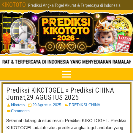
KIKOTOTO
Prediksi Angka Togel Akurat & Terpercaya di Indonesia
 & TERPERCAYA DI INDONESIA YANG MENYEDIAKAN RAMALAN TERJI
Prediksi KIKOTOGEL » Prediksi CHINA
Jumat,29 AGUSTUS 2025
kikototo
29 Agustus 2025
PREDIKSI CHINA
Comments
Selamat datang di situs resmi Prediksi KIKOTOGEL. Prediksi
KIKOTOGEL adalah situs prediksi angka togel andalan yang