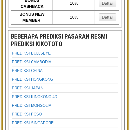
BONUS
10%
Daftar
CASHBACK
BONUS NEW
10%
Daftar
MEMBER
BEBERAPA PREDIKSI PASARAN RESMI
PREDIKSI KIKOTOTO
PREDIKSI BULLSEYE
PREDIKSI CAMBODIA
PREDIKSI CHINA
PREDIKSI HONGKONG
PREDIKSI JAPAN
PREDIKSI KINGKONG 4D
PREDIKSI MONGOLIA
PREDIKSI PCSO
PREDIKSI SINGAPORE