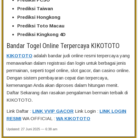
Prediksi Taiwan
Prediksi Hongkong
Prediksi Toto Macau
Prediksi Kingkong 4D
Bandar Togel Online Terpercaya KIKOTOTO
KIKOTOTO
adalah bandar judi online resmi terpercaya yang
menawarkan dalam registrasi dan login untuk berbagai jenis
permainan, seperti togel online, slot gacor, dan casino online.
Dengan sistem pembayaran cepat dan terpercaya,
kemenangan Anda akan diproses dalam hitungan menit.
Daftar Sekarang dan rasakan pengalaman bermain terbaik di
KIKOTOTO.
Link Daftar :
LINK VVIP GACOR
Link Login :
LINK LOGIN
RESMI
WA OFFICIAL :
WA KIKOTOTO
Updated: 27 Juni 2025 — 6:38 am