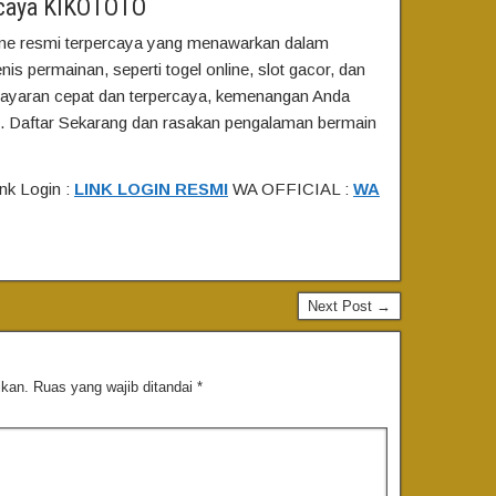
ercaya KIKOTOTO
line resmi terpercaya yang menawarkan dalam
enis permainan, seperti togel online, slot gacor, dan
bayaran cepat dan terpercaya, kemenangan Anda
t. Daftar Sekarang dan rasakan pengalaman bermain
nk Login :
LINK LOGIN RESMI
WA OFFICIAL :
WA
Next Post →
ikan.
Ruas yang wajib ditandai
*