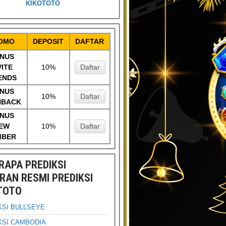
KIKOTOTO
OMO
DEPOSIT
DAFTAR
NUS
VITE
10%
Daftar
ENDS
NUS
10%
Daftar
HBACK
NUS
EW
10%
Daftar
MBER
RAPA PREDIKSI
RAN RESMI PREDIKSI
TOTO
KSI BULLSEYE
KSI CAMBODIA