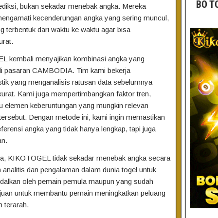
BO T
ediksi, bukan sekadar menebak angka. Mereka
, mengamati kecenderungan angka yang sering muncul,
g terbentuk dari waktu ke waktu agar bisa
urat.
EL kembali menyajikan kombinasi angka yang
ar di pasaran CAMBODIA. Tim kami bekerja
stik yang menganalisis ratusan data sebelumnya
kurat. Kami juga mempertimbangkan faktor tren,
au elemen keberuntungan yang mungkin relevan
tersebut. Dengan metode ini, kami ingin memastikan
rensi angka yang tidak hanya lengkap, tapi juga
an.
nnya, KIKOTOGEL tidak sekadar menebak angka secara
nalitis dan pengalaman dalam dunia togel untuk
andalkan oleh pemain pemula maupun yang sudah
ujuan untuk membantu pemain meningkatkan peluang
 terarah.