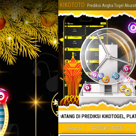
KIKOTOTO
Prediksi Angka Togel Akurat
SELAMAT DATANG DI PREDIKSI KIKOTOGEL, PLATFORM PRED
Beranda
PREDIKSI TOGEL