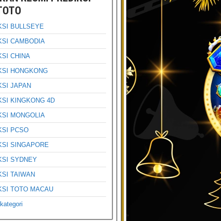
TOTO
KSI BULLSEYE
KSI CAMBODIA
SI CHINA
KSI HONGKONG
KSI JAPAN
KSI KINGKONG 4D
KSI MONGOLIA
KSI PCSO
KSI SINGAPORE
KSI SYDNEY
KSI TAIWAN
KSI TOTO MACAU
kategori