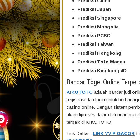
Prediksi China
Prediksi Japan
Prediksi Singapore
Prediksi Mongolia
Prediksi PCSO
Prediksi Taiwan
Prediksi Hongkong
Prediksi Toto Macau
Prediksi Kingkong 4D
Bandar Togel Online Terp
KIKOTOTO
adalah bandar judi on
registrasi dan login untuk berbagai j
casino online. Dengan sistem pem
akan diproses dalam hitungan meni
terbaik di KIKOTOTO.
Link Daftar :
LINK VVIP GACOR
Li