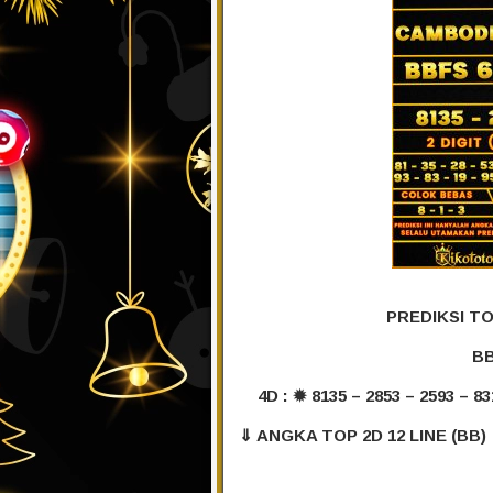
PREDIKSI TO
BB
4D : ✹ 8135 – 2853 – 2593 – 8
⇓ ANGKA TOP 2D 12 LINE (BB)