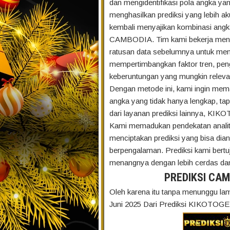
dan mengidentifikasi pola angka yan
menghasilkan prediksi yang lebih a
kembali menyajikan kombinasi angka 
CAMBODIA. Tim kami bekerja mengg
ratusan data sebelumnya untuk meng
mempertimbangkan faktor tren, pen
keberuntungan yang mungkin relevan
Dengan metode ini, kami ingin mem
angka yang tidak hanya lengkap, tap
dari layanan prediksi lainnya, KI
Kami memadukan pendekatan analiti
menciptakan prediksi yang bisa di
berpengalaman. Prediksi kami bert
menangnya dengan lebih cerdas dan
PREDIKSI CAM
Oleh karena itu tanpa menunggu la
Juni 2025 Dari Prediksi KIKOTOG