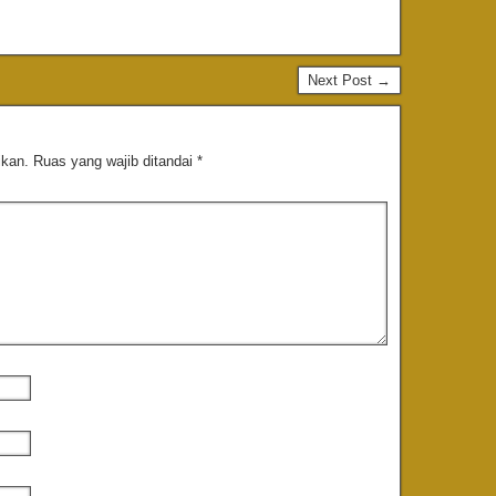
Next Post →
ikan.
Ruas yang wajib ditandai
*