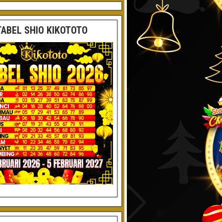
TABEL SHIO KIKOTOTO