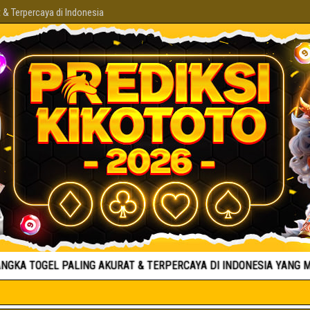
 & Terpercaya di Indonesia
EL PALING AKURAT & TERPERCAYA DI INDONESIA YANG MENYEDIAK