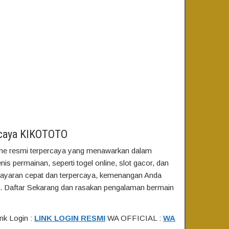
ercaya KIKOTOTO
line resmi terpercaya yang menawarkan dalam
enis permainan, seperti togel online, slot gacor, dan
bayaran cepat dan terpercaya, kemenangan Anda
t. Daftar Sekarang dan rasakan pengalaman bermain
nk Login :
LINK LOGIN RESMI
WA OFFICIAL :
WA