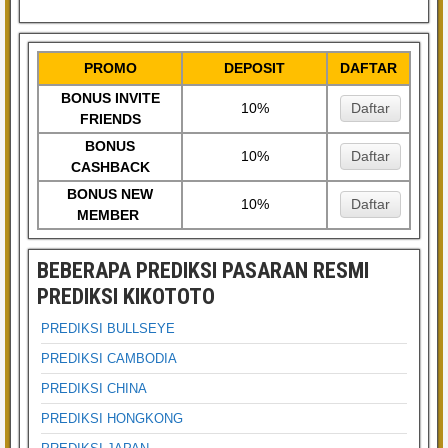
PROMO
DEPOSIT
DAFTAR
BONUS INVITE
10%
Daftar
FRIENDS
BONUS
10%
Daftar
CASHBACK
BONUS NEW
10%
Daftar
MEMBER
BEBERAPA PREDIKSI PASARAN RESMI
PREDIKSI KIKOTOTO
PREDIKSI BULLSEYE
PREDIKSI CAMBODIA
PREDIKSI CHINA
PREDIKSI HONGKONG