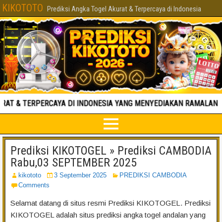
KIKOTOTO
Prediksi Angka Togel Akurat & Terpercaya di Indonesia
& TERPERCAYA DI INDONESIA YANG MENYEDIAKAN RAMALAN TERJIT
Prediksi KIKOTOGEL » Prediksi CAMBODIA
Rabu,03 SEPTEMBER 2025
kikototo
3 September 2025
PREDIKSI CAMBODIA
Comments
Selamat datang di situs resmi Prediksi KIKOTOGEL. Prediksi
KIKOTOGEL adalah situs prediksi angka togel andalan yang