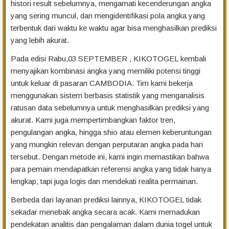
histori result sebelumnya, mengamati kecenderungan angka
yang sering muncul, dan mengidentifikasi pola angka yang
terbentuk dari waktu ke waktu agar bisa menghasilkan prediksi
yang lebih akurat.
Pada edisi Rabu,03 SEPTEMBER , KIKOTOGEL kembali
menyajikan kombinasi angka yang memiliki potensi tinggi
untuk keluar di pasaran CAMBODIA. Tim kami bekerja
menggunakan sistem berbasis statistik yang menganalisis
ratusan data sebelumnya untuk menghasilkan prediksi yang
akurat. Kami juga mempertimbangkan faktor tren,
pengulangan angka, hingga shio atau elemen keberuntungan
yang mungkin relevan dengan perputaran angka pada hari
tersebut. Dengan metode ini, kami ingin memastikan bahwa
para pemain mendapatkan referensi angka yang tidak hanya
lengkap, tapi juga logis dan mendekati realita permainan.
Berbeda dari layanan prediksi lainnya, KIKOTOGEL tidak
sekadar menebak angka secara acak. Kami memadukan
pendekatan analitis dan pengalaman dalam dunia togel untuk