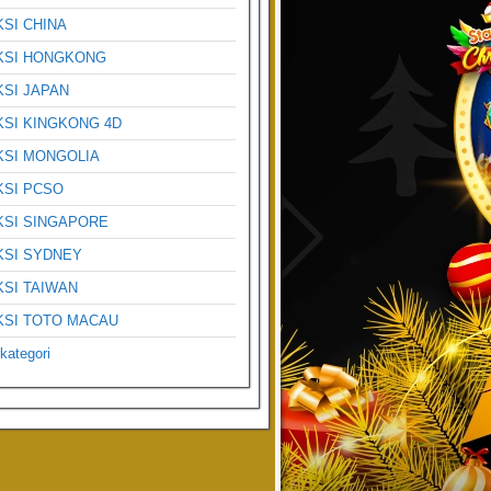
SI CHINA
KSI HONGKONG
KSI JAPAN
KSI KINGKONG 4D
KSI MONGOLIA
KSI PCSO
KSI SINGAPORE
KSI SYDNEY
KSI TAIWAN
KSI TOTO MACAU
kategori