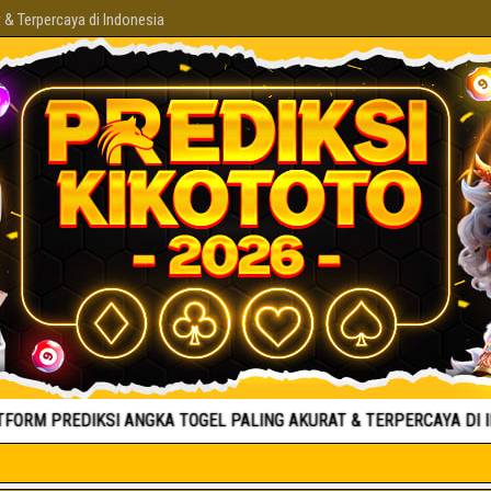
 & Terpercaya di Indonesia
DIKSI ANGKA TOGEL PALING AKURAT & TERPERCAYA DI INDONESI