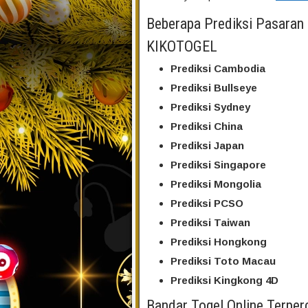
Beberapa Prediksi Pasaran 
KIKOTOGEL
Prediksi Cambodia
Prediksi Bullseye
Prediksi Sydney
Prediksi China
Prediksi Japan
Prediksi Singapore
Prediksi Mongolia
Prediksi PCSO
Prediksi Taiwan
Prediksi Hongkong
Prediksi Toto Macau
Prediksi Kingkong 4D
Bandar Togel Online Terp