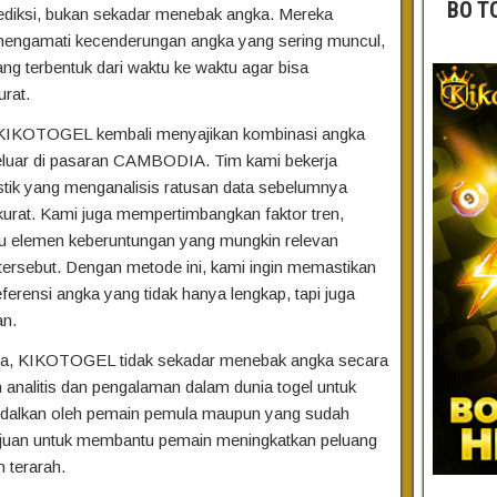
BO T
ediksi, bukan sekadar menebak angka. Mereka
, mengamati kecenderungan angka yang sering muncul,
ng terbentuk dari waktu ke waktu agar bisa
urat.
KIKOTOGEL kembali menyajikan kombinasi angka
 keluar di pasaran CAMBODIA. Tim kami bekerja
stik yang menganalisis ratusan data sebelumnya
kurat. Kami juga mempertimbangkan faktor tren,
au elemen keberuntungan yang mungkin relevan
tersebut. Dengan metode ini, kami ingin memastikan
rensi angka yang tidak hanya lengkap, tapi juga
an.
nnya, KIKOTOGEL tidak sekadar menebak angka secara
nalitis dan pengalaman dalam dunia togel untuk
andalkan oleh pemain pemula maupun yang sudah
ujuan untuk membantu pemain meningkatkan peluang
 terarah.