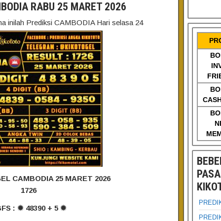
BODIA RABU 25 MARET 2026
ma inilah Prediksi CAMBODIA Hari selasa 24
PR
BO
IN
FRI
BO
CAS
BO
N
ME
BEBE
PASA
EL CAMBODIA 25 MARET 2026
KIKO
1726
PREDI
FS : ✹ 48390 + 5 ✹
PREDI