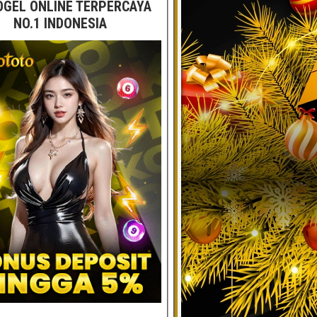
OGEL ONLINE TERPERCAYA
NO.1 INDONESIA