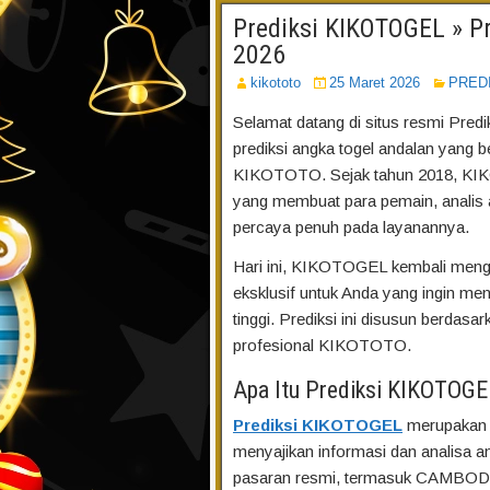
Prediksi KIKOTOGEL » 
2026
kikototo
25 Maret 2026
PRED
Selamat datang di situs resmi Pr
prediksi angka togel andalan yang be
KIKOTOTO. Sejak tahun 2018, KIKO
yang membuat para pemain, analis a
percaya penuh pada layanannya.
Hari ini, KIKOTOGEL kembali men
eksklusif untuk Anda yang ingin me
tinggi. Prediksi ini disusun berdasa
profesional KIKOTOTO.
Apa Itu Prediksi KIKOTOG
Prediksi KIKOTOGEL
merupakan 
menyajikan informasi dan analisa an
pasaran resmi, termasuk CAMBOD