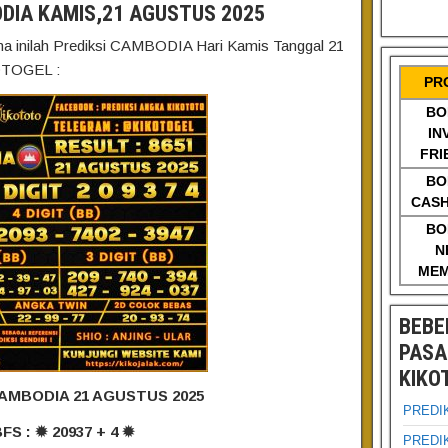
DIA KAMIS,21 AGUSTUS 2025
ma inilah Prediksi CAMBODIA Hari Kamis Tanggal 21
OTOGEL :
PR
BO
IN
FRI
BO
CAS
BO
N
ME
BEBE
PASA
KIKO
CAMBODIA 21 AGUSTUS 2025
PREDI
FS : ✹ 20937 + 4 ✹
PREDI