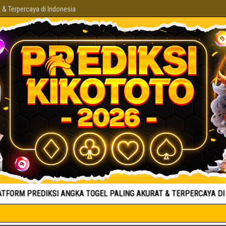
 & Terpercaya di Indonesia
DIKSI ANGKA TOGEL PALING AKURAT & TERPERCAYA DI INDONESI