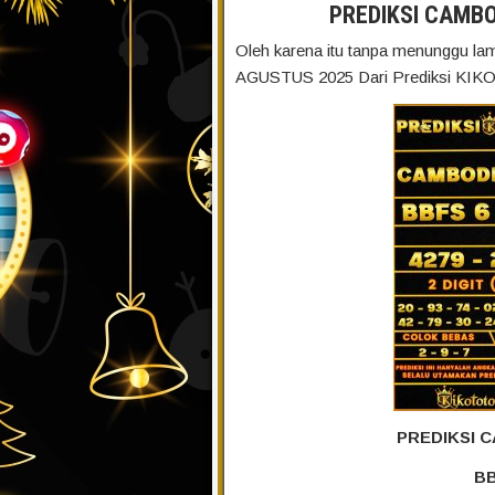
PREDIKSI CAMBO
Oleh karena itu tanpa menunggu la
AGUSTUS 2025 Dari Prediksi KIK
PREDIKSI 
BB