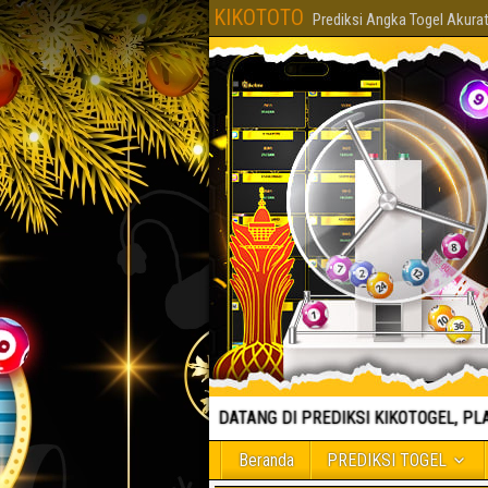
KIKOTOTO
Prediksi Angka Togel Akurat
SELAMAT DATANG DI PREDIKSI KIKOTOGEL, PLATFORM PRE
Beranda
PREDIKSI TOGEL