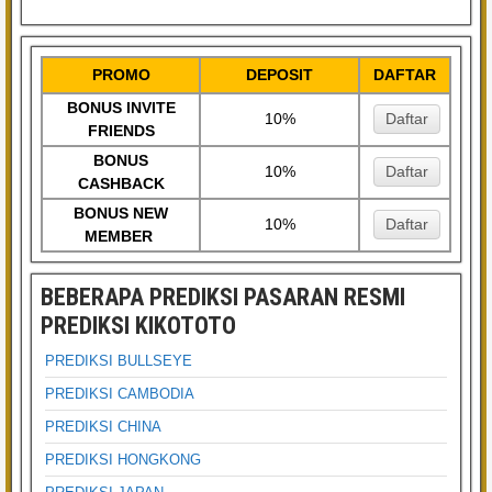
PROMO
DEPOSIT
DAFTAR
BONUS INVITE
10%
Daftar
FRIENDS
BONUS
10%
Daftar
CASHBACK
BONUS NEW
10%
Daftar
MEMBER
BEBERAPA PREDIKSI PASARAN RESMI
PREDIKSI KIKOTOTO
PREDIKSI BULLSEYE
PREDIKSI CAMBODIA
PREDIKSI CHINA
PREDIKSI HONGKONG