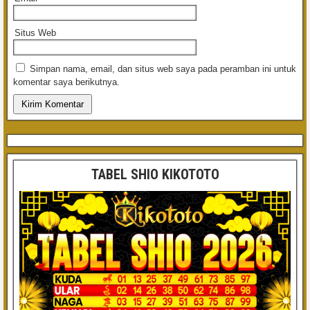
Situs Web
Simpan nama, email, dan situs web saya pada peramban ini untuk
komentar saya berikutnya.
TABEL SHIO KIKOTOTO