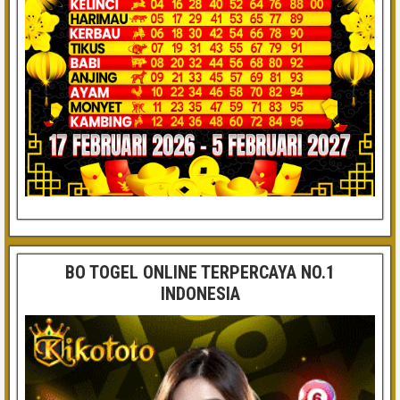
BO TOGEL ONLINE TERPERCAYA NO.1
INDONESIA