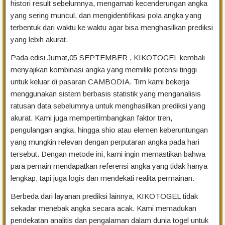
histori result sebelumnya, mengamati kecenderungan angka
yang sering muncul, dan mengidentifikasi pola angka yang
terbentuk dari waktu ke waktu agar bisa menghasilkan prediksi
yang lebih akurat.
Pada edisi Jumat,05 SEPTEMBER , KIKOTOGEL kembali
menyajikan kombinasi angka yang memiliki potensi tinggi
untuk keluar di pasaran CAMBODIA. Tim kami bekerja
menggunakan sistem berbasis statistik yang menganalisis
ratusan data sebelumnya untuk menghasilkan prediksi yang
akurat. Kami juga mempertimbangkan faktor tren,
pengulangan angka, hingga shio atau elemen keberuntungan
yang mungkin relevan dengan perputaran angka pada hari
tersebut. Dengan metode ini, kami ingin memastikan bahwa
para pemain mendapatkan referensi angka yang tidak hanya
lengkap, tapi juga logis dan mendekati realita permainan.
Berbeda dari layanan prediksi lainnya, KIKOTOGEL tidak
sekadar menebak angka secara acak. Kami memadukan
pendekatan analitis dan pengalaman dalam dunia togel untuk