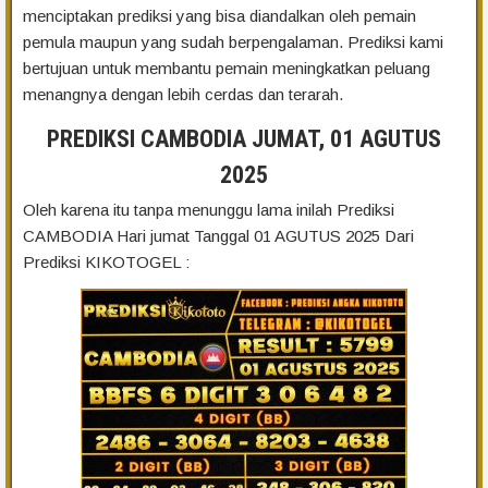
menciptakan prediksi yang bisa diandalkan oleh pemain
pemula maupun yang sudah berpengalaman. Prediksi kami
bertujuan untuk membantu pemain meningkatkan peluang
menangnya dengan lebih cerdas dan terarah.
PREDIKSI CAMBODIA JUMAT, 01 AGUTUS
2025
Oleh karena itu tanpa menunggu lama inilah Prediksi
CAMBODIA Hari jumat Tanggal 01 AGUTUS 2025 Dari
Prediksi KIKOTOGEL :