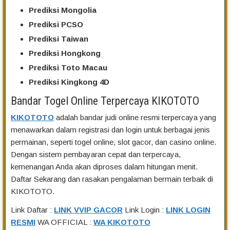
Prediksi Mongolia
Prediksi PCSO
Prediksi Taiwan
Prediksi Hongkong
Prediksi Toto Macau
Prediksi Kingkong 4D
Bandar Togel Online Terpercaya KIKOTOTO
KIKOTOTO
adalah bandar judi online resmi terpercaya yang
menawarkan dalam registrasi dan login untuk berbagai jenis
permainan, seperti togel online, slot gacor, dan casino online.
Dengan sistem pembayaran cepat dan terpercaya,
kemenangan Anda akan diproses dalam hitungan menit.
Daftar Sekarang dan rasakan pengalaman bermain terbaik di
KIKOTOTO.
Link Daftar :
LINK VVIP GACOR
Link Login :
LINK LOGIN
RESMI
WA OFFICIAL :
WA KIKOTOTO