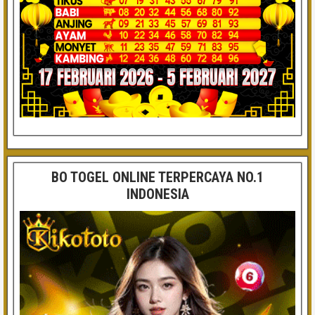
BO TOGEL ONLINE TERPERCAYA NO.1
INDONESIA