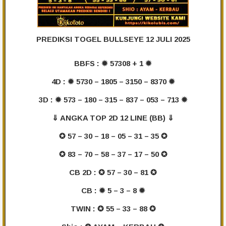
PREDIKSI TOGEL BULLSEYE 12 JULI 2025
BBFS : ✹ 57308 + 1 ✹
4D : ✹ 5730 – 1805 – 3150 – 8370 ✹
3D : ✹ 573 – 180 – 315 – 837 – 053 – 713 ✹
⇓ ANGKA TOP 2D 12 LINE (BB) ⇓
✪ 57 – 30 – 18 – 05 – 31 – 35 ✪
✪ 83 – 70 – 58 – 37 – 17 – 50 ✪
CB 2D : ✪ 57 – 30 – 81 ✪
CB : ✹ 5 – 3 – 8 ✹
TWIN : ✪ 55 – 33 – 88 ✪