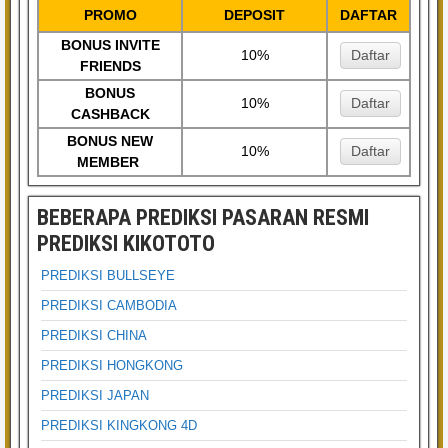
PROMO
DEPOSIT
DAFTAR
BONUS INVITE
10%
Daftar
FRIENDS
BONUS
10%
Daftar
CASHBACK
BONUS NEW
10%
Daftar
MEMBER
BEBERAPA PREDIKSI PASARAN RESMI
PREDIKSI KIKOTOTO
PREDIKSI BULLSEYE
PREDIKSI CAMBODIA
PREDIKSI CHINA
PREDIKSI HONGKONG
PREDIKSI JAPAN
PREDIKSI KINGKONG 4D