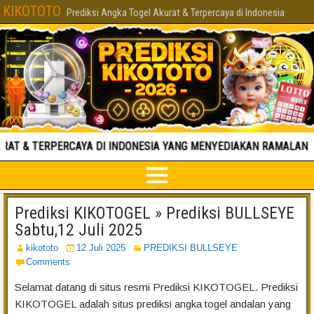
KIKOTOTO
Prediksi Angka Togel Akurat & Terpercaya di Indonesia
& TERPERCAYA DI INDONESIA YANG MENYEDIAKAN RAMALAN TERJIT
Prediksi KIKOTOGEL » Prediksi BULLSEYE
Sabtu,12 Juli 2025
kikototo
12 Juli 2025
PREDIKSI BULLSEYE
Comments
Selamat datang di situs resmi Prediksi KIKOTOGEL. Prediksi
KIKOTOGEL adalah situs prediksi angka togel andalan yang