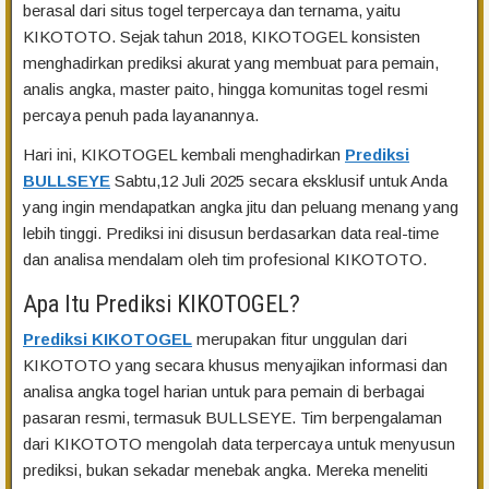
berasal dari situs togel terpercaya dan ternama, yaitu
KIKOTOTO. Sejak tahun 2018, KIKOTOGEL konsisten
menghadirkan prediksi akurat yang membuat para pemain,
analis angka, master paito, hingga komunitas togel resmi
percaya penuh pada layanannya.
Hari ini, KIKOTOGEL kembali menghadirkan
Prediksi
BULLSEYE
Sabtu,12 Juli 2025 secara eksklusif untuk Anda
yang ingin mendapatkan angka jitu dan peluang menang yang
lebih tinggi. Prediksi ini disusun berdasarkan data real-time
dan analisa mendalam oleh tim profesional KIKOTOTO.
Apa Itu Prediksi KIKOTOGEL?
Prediksi KIKOTOGEL
merupakan fitur unggulan dari
KIKOTOTO yang secara khusus menyajikan informasi dan
analisa angka togel harian untuk para pemain di berbagai
pasaran resmi, termasuk BULLSEYE. Tim berpengalaman
dari KIKOTOTO mengolah data terpercaya untuk menyusun
prediksi, bukan sekadar menebak angka. Mereka meneliti