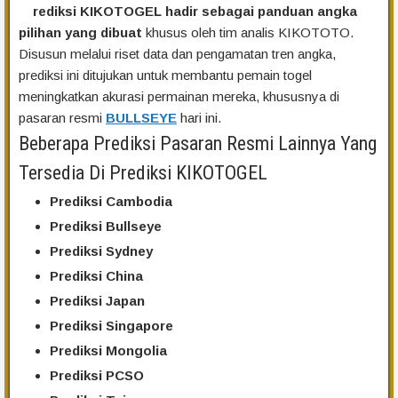
rediksi KIKOTOGEL hadir sebagai panduan angka
pilihan yang dibuat
khusus oleh tim analis KIKOTOTO.
Disusun melalui riset data dan pengamatan tren angka,
prediksi ini ditujukan untuk membantu pemain togel
meningkatkan akurasi permainan mereka, khususnya di
pasaran resmi
BULLSEYE
hari ini.
Beberapa Prediksi Pasaran Resmi Lainnya Yang
Tersedia Di Prediksi KIKOTOGEL
Prediksi Cambodia
Prediksi Bullseye
Prediksi Sydney
Prediksi China
Prediksi Japan
Prediksi Singapore
Prediksi Mongolia
Prediksi PCSO