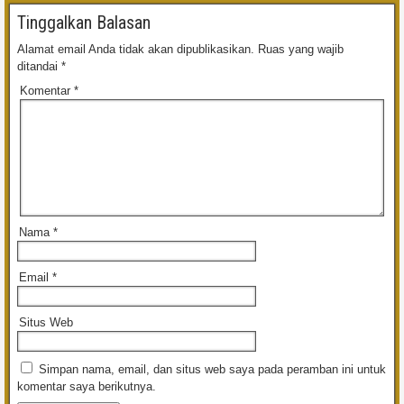
Tinggalkan Balasan
Alamat email Anda tidak akan dipublikasikan.
Ruas yang wajib
ditandai
*
Komentar
*
Nama
*
Email
*
Situs Web
Simpan nama, email, dan situs web saya pada peramban ini untuk
komentar saya berikutnya.