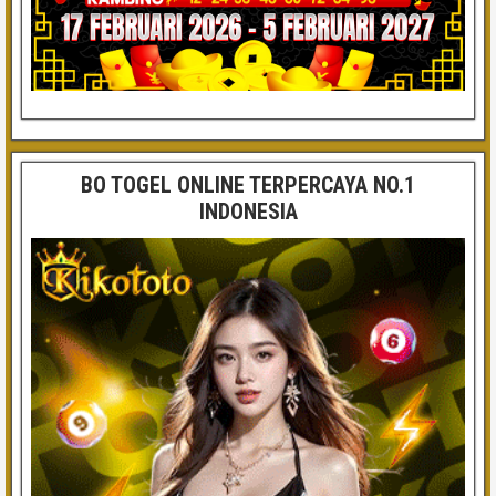
BO TOGEL ONLINE TERPERCAYA NO.1
INDONESIA