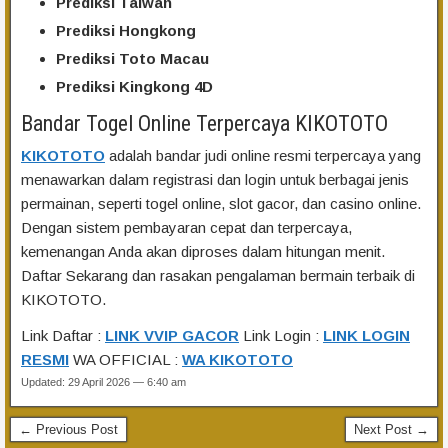
Prediksi Taiwan
Prediksi Hongkong
Prediksi Toto Macau
Prediksi Kingkong 4D
Bandar Togel Online Terpercaya KIKOTOTO
KIKOTOTO
adalah bandar judi online resmi terpercaya yang
menawarkan dalam registrasi dan login untuk berbagai jenis
permainan, seperti togel online, slot gacor, dan casino online.
Dengan sistem pembayaran cepat dan terpercaya,
kemenangan Anda akan diproses dalam hitungan menit.
Daftar Sekarang dan rasakan pengalaman bermain terbaik di
KIKOTOTO.
Link Daftar :
LINK VVIP GACOR
Link Login :
LINK LOGIN
RESMI
WA OFFICIAL :
WA KIKOTOTO
Updated: 29 April 2026 — 6:40 am
← Previous Post
Next Post →