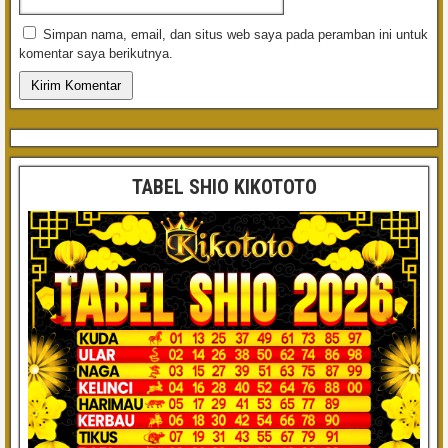
Simpan nama, email, dan situs web saya pada peramban ini untuk
komentar saya berikutnya.
TABEL SHIO KIKOTOTO