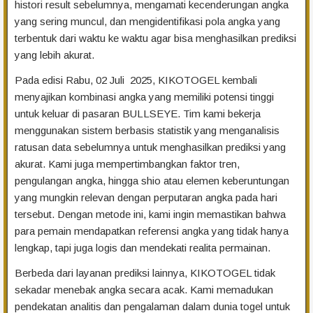
histori result sebelumnya, mengamati kecenderungan angka
yang sering muncul, dan mengidentifikasi pola angka yang
terbentuk dari waktu ke waktu agar bisa menghasilkan prediksi
yang lebih akurat.
Pada edisi Rabu, 02 Juli 2025, KIKOTOGEL kembali
menyajikan kombinasi angka yang memiliki potensi tinggi
untuk keluar di pasaran BULLSEYE. Tim kami bekerja
menggunakan sistem berbasis statistik yang menganalisis
ratusan data sebelumnya untuk menghasilkan prediksi yang
akurat. Kami juga mempertimbangkan faktor tren,
pengulangan angka, hingga shio atau elemen keberuntungan
yang mungkin relevan dengan perputaran angka pada hari
tersebut. Dengan metode ini, kami ingin memastikan bahwa
para pemain mendapatkan referensi angka yang tidak hanya
lengkap, tapi juga logis dan mendekati realita permainan.
Berbeda dari layanan prediksi lainnya, KIKOTOGEL tidak
sekadar menebak angka secara acak. Kami memadukan
pendekatan analitis dan pengalaman dalam dunia togel untuk