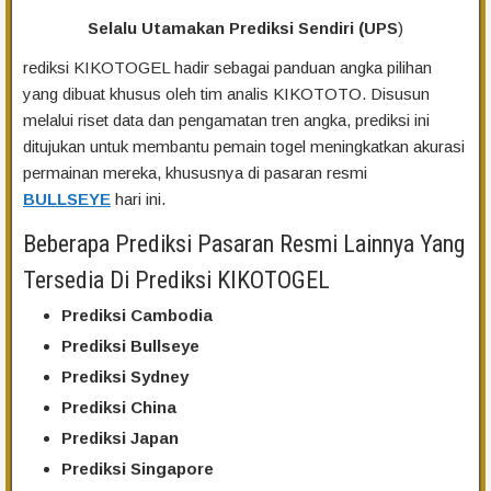
Selalu Utamakan Prediksi Sendiri (UPS
)
rediksi KIKOTOGEL hadir sebagai panduan angka pilihan
yang dibuat khusus oleh tim analis KIKOTOTO. Disusun
melalui riset data dan pengamatan tren angka, prediksi ini
ditujukan untuk membantu pemain togel meningkatkan akurasi
permainan mereka, khususnya di pasaran resmi
BULLSEYE
hari ini.
Beberapa Prediksi Pasaran Resmi Lainnya Yang
Tersedia Di Prediksi KIKOTOGEL
Prediksi Cambodia
Prediksi Bullseye
Prediksi Sydney
Prediksi China
Prediksi Japan
Prediksi Singapore