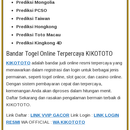
Prediksi Mongolia
Prediksi PCSO
Prediksi Taiwan
Prediksi Hongkong
Prediksi Toto Macau
Prediksi Kingkong 4D
Bandar Togel Online Terpercaya KIKOTOTO
KIKOTOTO
adalah bandar judi online resmi terpercaya yang
menawarkan dalam registrasi dan login untuk berbagai jenis
permainan, seperti togel online, slot gacor, dan casino online.
Dengan sistem pembayaran cepat dan terpercaya,
kemenangan Anda akan diproses dalam hitungan menit.
Daftar Sekarang dan rasakan pengalaman bermain terbaik di
KIKOTOTO.
Link Daftar :
LINK VVIP GACOR
Link Login :
LINK LOGIN
RESMI
WA OFFICIAL :
WA KIKOTOTO