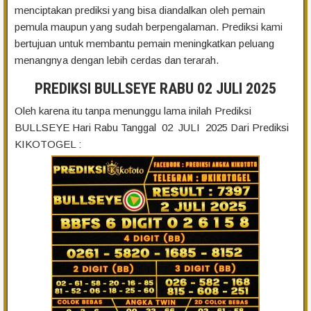
menciptakan prediksi yang bisa diandalkan oleh pemain
pemula maupun yang sudah berpengalaman. Prediksi kami
bertujuan untuk membantu pemain meningkatkan peluang
menangnya dengan lebih cerdas dan terarah.
PREDIKSI BULLSEYE RABU 02 JULI 2025
Oleh karena itu tanpa menunggu lama inilah Prediksi
BULLSEYE Hari Rabu Tanggal 02 JULI 2025 Dari Prediksi
KIKOTOGEL :