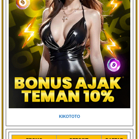
KIKOTOTO