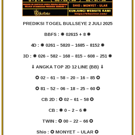
PREDIKSI TOGEL BULLSEYE 2 JULI 2025
BBFS : ✹ 02615 + 8 ✹
4D : ✹ 0261 – 5820 – 1685 – 8152 ✹
3D : ✹ 026 – 582 – 168 – 815 – 608 – 251 ✹
⇓ ANGKA TOP 2D 12 LINE (BB) ⇓
✪ 02 – 61 – 58 – 20 – 16 – 85 ✪
✪ 81 – 52 – 06 – 18 – 25 – 60 ✪
CB 2D : ✪ 02 – 61 – 58 ✪
CB : ✹ 0 – 2 – 6 ✹
TWIN : ✪ 00 – 22 – 66 ✪
Shio : ✪ MONYET – ULAR ✪