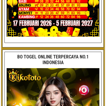
BO TOGEL ONLINE TERPERCAYA NO.1
INDONESIA