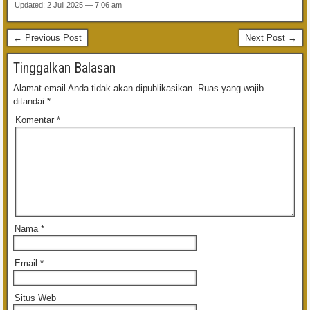
Updated: 2 Juli 2025 — 7:06 am
← Previous Post
Next Post →
Tinggalkan Balasan
Alamat email Anda tidak akan dipublikasikan.
Ruas yang wajib
ditandai
*
Komentar
*
Nama
*
Email
*
Situs Web