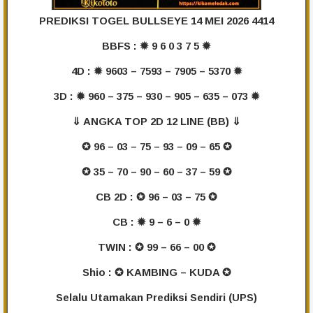
PREDIKSI TOGEL BULLSEYE 14 MEI 2026
4414
BBFS : ✹ 9 6 0 3 7 5 ✹
4D : ✹ 9603 – 7593 – 7905 – 5370 ✹
3D : ✹ 960 – 375 – 930 – 905 – 635 – 073 ✹
⇓ ANGKA TOP 2D 12 LINE (BB) ⇓
✪ 96 – 03 – 75 – 93 – 09 – 65 ✪
✪ 35 – 70 – 90 – 60 – 37 – 59 ✪
CB 2D : ✪ 96 – 03 – 75 ✪
CB : ✹ 9 – 6 – 0 ✹
TWIN : ✪ 99 – 66 – 00 ✪
Shio : ✪ KAMBING – KUDA ✪
Selalu Utamakan Prediksi Sendiri (UPS)