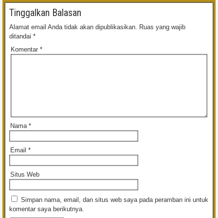
Tinggalkan Balasan
Alamat email Anda tidak akan dipublikasikan.
Ruas yang wajib
ditandai
*
Komentar
*
Nama
*
Email
*
Situs Web
Simpan nama, email, dan situs web saya pada peramban ini untuk
komentar saya berikutnya.