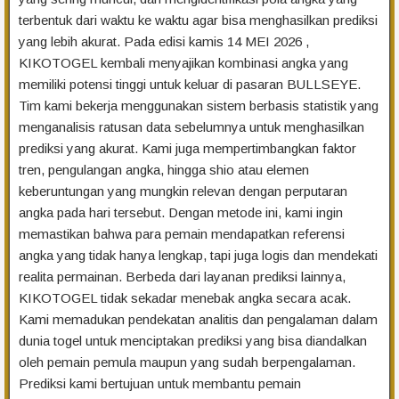
terbentuk dari waktu ke waktu agar bisa menghasilkan prediksi
yang lebih akurat.
Pada edisi kamis 14 MEI 2026 ,
KIKOTOGEL kembali menyajikan kombinasi angka yang
memiliki potensi tinggi untuk keluar di pasaran BULLSEYE.
Tim kami bekerja menggunakan sistem berbasis statistik yang
menganalisis ratusan data sebelumnya untuk menghasilkan
prediksi yang akurat. Kami juga mempertimbangkan faktor
tren, pengulangan angka, hingga shio atau elemen
keberuntungan yang mungkin relevan dengan perputaran
angka pada hari tersebut. Dengan metode ini, kami ingin
memastikan bahwa para pemain mendapatkan referensi
angka yang tidak hanya lengkap, tapi juga logis dan mendekati
realita permainan.
Berbeda dari layanan prediksi lainnya,
KIKOTOGEL tidak sekadar menebak angka secara acak.
Kami memadukan pendekatan analitis dan pengalaman dalam
dunia togel untuk menciptakan prediksi yang bisa diandalkan
oleh pemain pemula maupun yang sudah berpengalaman.
Prediksi kami bertujuan untuk membantu pemain