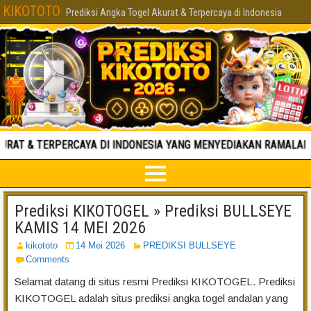
KIKOTOTO
Prediksi Angka Togel Akurat & Terpercaya di Indonesia
 & TERPERCAYA DI INDONESIA YANG MENYEDIAKAN RAMALAN TERJI
Prediksi KIKOTOGEL » Prediksi BULLSEYE
KAMIS 14 MEI 2026
kikototo
14 Mei 2026
PREDIKSI BULLSEYE
Comments
Selamat datang di situs resmi Prediksi KIKOTOGEL. Prediksi
KIKOTOGEL adalah situs prediksi angka togel andalan yang