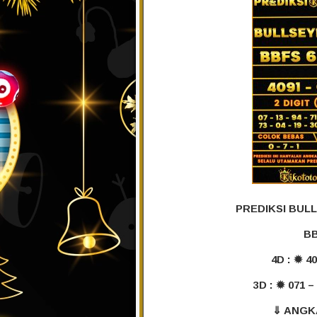
PREDIKSI BULL
BB
4D : ✹ 4
3D : ✹ 071 –
⇓ ANGKA