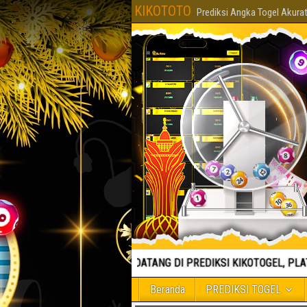
KIKOTOTO
Prediksi Angka Togel Akurat
SELAMAT DATANG DI PREDIKSI KIKOTOGEL, PLATFORM PRE
Beranda
PREDIKSI TOGEL