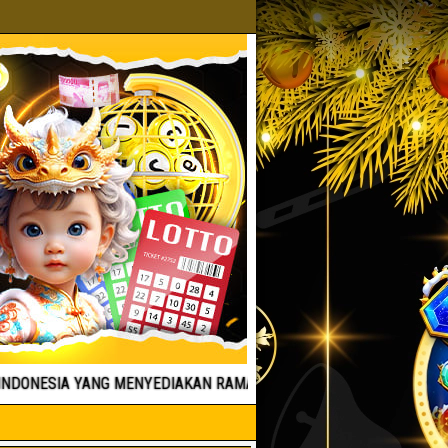
 YANG MENYEDIAKAN RAMALAN TERJITU UNTUK SEMUA PASARAN RES