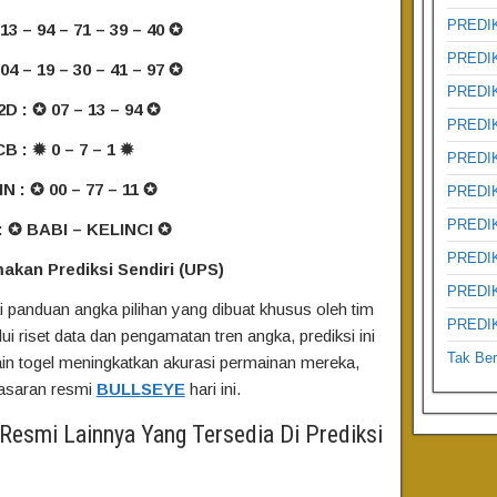
PREDIK
13 – 94 – 71 – 39 – 40 ✪
PREDI
04 – 19 – 30 – 41 – 97 ✪
PREDI
D : ✪ 07 – 13 – 94 ✪
PREDI
CB : ✹ 0 – 7 – 1 ✹
PREDI
N : ✪ 00 – 77 – 11 ✪
PREDI
PREDI
: ✪ BABI – KELINCI ✪
PREDI
akan Prediksi Sendiri (UPS)
PREDI
panduan angka pilihan yang dibuat khusus oleh tim
PREDI
 riset data dan pengamatan tren angka, prediksi ini
Tak Ber
in togel meningkatkan akurasi permainan mereka,
asaran resmi
BULLSEYE
hari ini.
Resmi Lainnya Yang Tersedia Di Prediksi