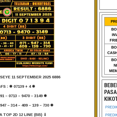
PR
BO
IN
FRI
BO
CAS
BO
N
ME
SEYE 11 SEPTEMBER 2025
6886
BEBE
FS : ✹ 07139 + 4 ✹
PASA
091 – 0713 – 9470 – 3149 ✹
KIKO
 947 – 314 – 409 – 139 – 730 ✹
PREDI
 TOP 2D 12 LINE (BB) ⇓
PREDI