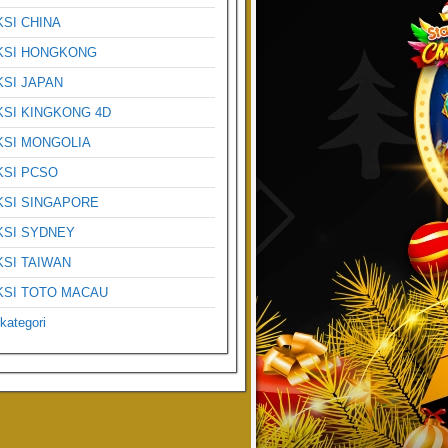
SI CHINA
KSI HONGKONG
KSI JAPAN
KSI KINGKONG 4D
KSI MONGOLIA
KSI PCSO
KSI SINGAPORE
KSI SYDNEY
KSI TAIWAN
KSI TOTO MACAU
kategori