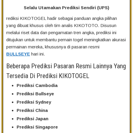
Selalu Utamakan Prediksi Sendiri (UPS)
rediksi KIKOTOGEL hadir sebagai panduan angka pilihan
yang dibuat khusus oleh tim analis KIKOTOTO. Disusun
melalui riset data dan pengamatan tren angka, prediksi ini
ditujukan untuk membantu pemain togel meningkatkan akurasi
permainan mereka, khususnya di pasaran resmi
BULLSEYE
hari ini.
Beberapa Prediksi Pasaran Resmi Lainnya Yang
Tersedia Di Prediksi KIKOTOGEL
Prediksi Cambodia
Prediksi Bullseye
Prediksi Sydney
Prediksi China
Prediksi Japan
Prediksi Singapore