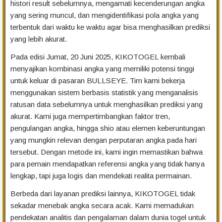
histori result sebelumnya, mengamati kecenderungan angka
yang sering muncul, dan mengidentifikasi pola angka yang
terbentuk dari waktu ke waktu agar bisa menghasilkan prediksi
yang lebih akurat.
Pada edisi Jumat, 20 Juni 2025, KIKOTOGEL kembali
menyajikan kombinasi angka yang memiliki potensi tinggi
untuk keluar di pasaran BULLSEYE. Tim kami bekerja
menggunakan sistem berbasis statistik yang menganalisis
ratusan data sebelumnya untuk menghasilkan prediksi yang
akurat. Kami juga mempertimbangkan faktor tren,
pengulangan angka, hingga shio atau elemen keberuntungan
yang mungkin relevan dengan perputaran angka pada hari
tersebut. Dengan metode ini, kami ingin memastikan bahwa
para pemain mendapatkan referensi angka yang tidak hanya
lengkap, tapi juga logis dan mendekati realita permainan.
Berbeda dari layanan prediksi lainnya, KIKOTOGEL tidak
sekadar menebak angka secara acak. Kami memadukan
pendekatan analitis dan pengalaman dalam dunia togel untuk