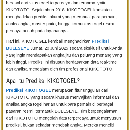
berasal dari situs togel terpercaya dan ternama, yaitu
KIKOTOTO. Sejak tahun 2018, KIKOTOGEL konsisten
menghadirkan prediksi akurat yang membuat para pemain,
analis angka, master paito, hingga komunitas togel resmi
percaya penuh pada layanannya.
Hari ini, KIKOTOGEL kembali menghadirkan
Prediksi
BULLSEYE
Jumat, 20 Juni 2025 secara eksklusif untuk Anda
yang ingin mendapatkan angka jitu dan peluang menang yang
lebih tinggi. Prediksi ini disusun berdasarkan data real-time
dan analisa mendalam oleh tim profesional KIKOTOTO.
Apa Itu Prediksi KIKOTOGEL?
Prediksi KIKOTOGEL
merupakan fitur unggulan dari
KIKOTOTO yang secara khusus menyajikan informasi dan
analisa angka togel harian untuk para pemain di berbagai
pasaran resmi, termasuk BULLSEYE. Tim berpengalaman
dari KIKOTOTO mengolah data terpercaya untuk menyusun
prediksi, bukan sekadar menebak angka. Mereka meneliti