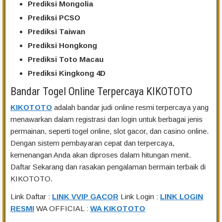
Prediksi Mongolia
Prediksi PCSO
Prediksi Taiwan
Prediksi Hongkong
Prediksi Toto Macau
Prediksi Kingkong 4D
Bandar Togel Online Terpercaya KIKOTOTO
KIKOTOTO
adalah bandar judi online resmi terpercaya yang
menawarkan dalam registrasi dan login untuk berbagai jenis
permainan, seperti togel online, slot gacor, dan casino online.
Dengan sistem pembayaran cepat dan terpercaya,
kemenangan Anda akan diproses dalam hitungan menit.
Daftar Sekarang dan rasakan pengalaman bermain terbaik di
KIKOTOTO.
Link Daftar :
LINK VVIP GACOR
Link Login :
LINK LOGIN
RESMI
WA OFFICIAL :
WA KIKOTOTO