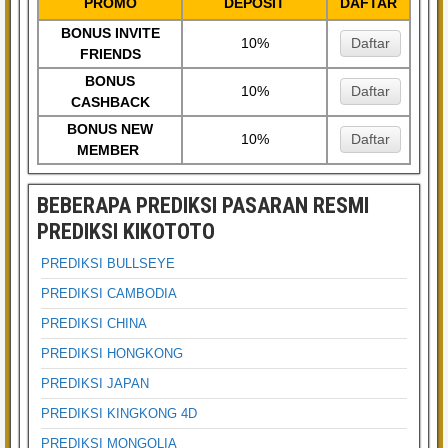
PROMO
DEPOSIT
DAFTAR
BONUS INVITE
10%
Daftar
FRIENDS
BONUS
10%
Daftar
CASHBACK
BONUS NEW
10%
Daftar
MEMBER
BEBERAPA PREDIKSI PASARAN RESMI
PREDIKSI KIKOTOTO
PREDIKSI BULLSEYE
PREDIKSI CAMBODIA
PREDIKSI CHINA
PREDIKSI HONGKONG
PREDIKSI JAPAN
PREDIKSI KINGKONG 4D
PREDIKSI MONGOLIA