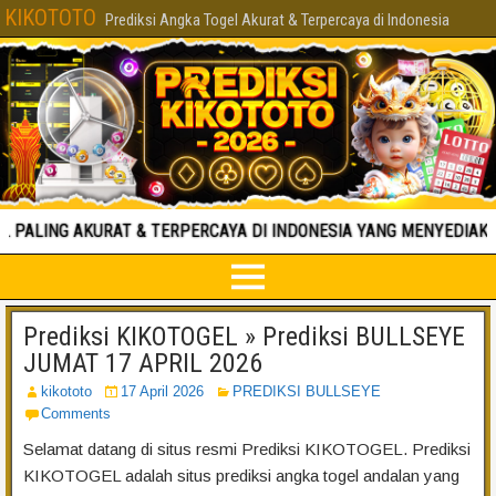
KIKOTOTO
Prediksi Angka Togel Akurat & Terpercaya di Indonesia
LING AKURAT & TERPERCAYA DI INDONESIA YANG MENYEDIAKAN RA
Prediksi KIKOTOGEL » Prediksi BULLSEYE
JUMAT 17 APRIL 2026
kikototo
17 April 2026
PREDIKSI BULLSEYE
Comments
Selamat datang di situs resmi Prediksi KIKOTOGEL. Prediksi
KIKOTOGEL adalah situs prediksi angka togel andalan yang