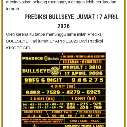
meningkatkan peluang menangnya dengan lebih cerdas dan
terarah.
PREDIKSI BULLSEYE JUMAT 17 APRIL
2026
Oleh karena itu tanpa menunggu lama inilah Prediksi
BULLSEYE Hari jumat 17 APRIL 2026 Dari Prediksi
KIKOTOGEL :